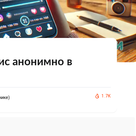
ис анонимно в
1.7K
нике)