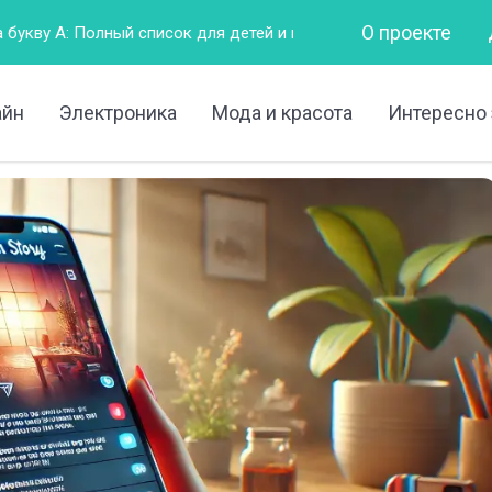
О проекте
список для детей и взрослых
Горизонтально – это как?
айн
Электроника
Мода и красота
Интересно 