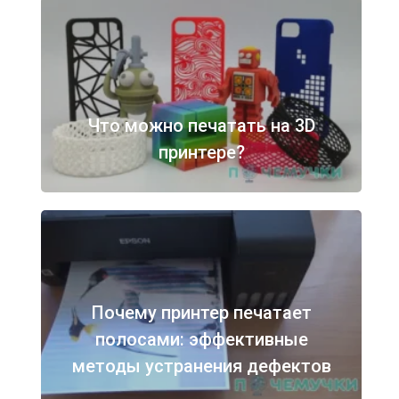
Что можно печатать на 3D
принтере?
Почему принтер печатает
полосами: эффективные
методы устранения дефектов