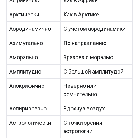
Африкански
Как в Африке
Арктически
Как в Арктике
Аэродинамично
С учётом аэродинамики
Азимутально
По направлению
Аморально
Вразрез с моралью
Амплитудно
С большой амплитудой
Апокрифично
Неверно или
сомнительно
Аспирировано
Вдохнув воздух
Астрологически
С точки зрения
астрологии