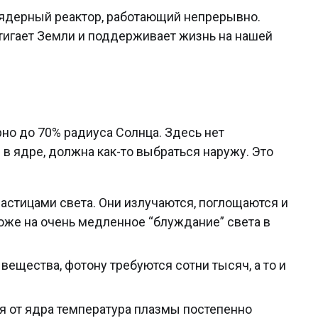
оядерный реактор, работающий непрерывно.
тигает Земли и поддерживает жизнь на нашей
рно до 70% радиуса Солнца. Здесь нет
в ядре, должна как-то выбраться наружу. Это
астицами света. Они излучаются, поглощаются и
оже на очень медленное “блуждание” света в
вещества, фотону требуются сотни тысяч, а то и
я от ядра температура плазмы постепенно