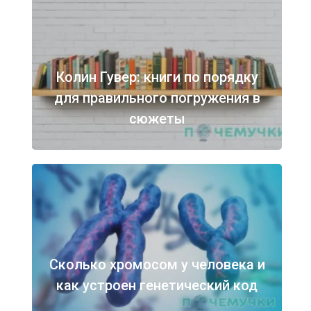
Колин Гувер: книги по порядку
для правильного погружения в
сюжеты
Сколько хромосом у человека и
как устроен генетический код