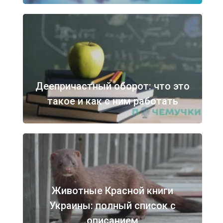
Деепричастный оборот: что это
такое и как с ним работать
Животные Красной книги
Украины: полный список с
описанием