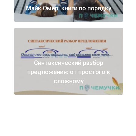
Майк Омер: книги по порядку
Синтаксический разбор
предложения: от простого к
сложному