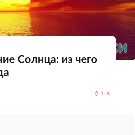
ие Солнца: из чего
да
4.1K