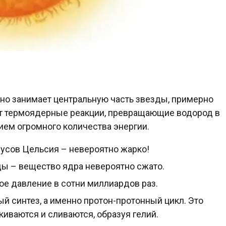
Оно занимает центральную часть звезды, примерно
ят термоядерные реакции, превращающие водород в
ием огромного количества энергии.
усов Цельсия – невероятно жарко!
ды – вещество ядра невероятно сжато.
е давление в сотни миллиардов раз.
 синтез, а именно протон-протонный цикл. Это
киваются и сливаются, образуя гелий.