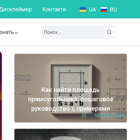
Дисклеймер
Контакти
UA
RU
то такое пунктуационная ошибка?
Слова на букву А: П
знать
Как найти площадь
прямоугольника: пошаговое
руководство с примерами