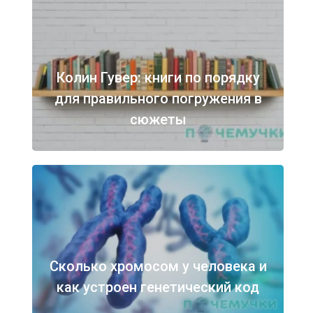
Колин Гувер: книги по порядку
для правильного погружения в
сюжеты
Сколько хромосом у человека и
как устроен генетический код