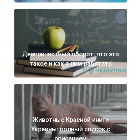
Деепричастный оборот: что это
такое и как с ним работать
Животные Красной книги
Украины: полный список с
описанием