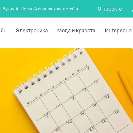
О проекте
й список для детей и взрослых
Горизонтально – это как?
айн
Электроника
Мода и красота
Интересно 