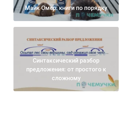
Майк Омер: книги по порядку
Синтаксический разбор
предложения: от простого к
сложному