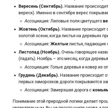
Вересень (Сентябрь).
Название происходит
вереск). Именно в сентябре верес покрыва
Ассоциация:
Лиловые поля цветущего
ве
Жовтень (Октябрь).
Название происходит 
золотой осени, когда листья на деревьях п
Ассоциация:
Желтые
листья, падающие 
Листопад (Ноябрь).
Очень говорящее назва
(падать). Ноябрь – это месяц, когда дерев
Ассоциация:
Голые деревья и ковер из 
Грудень (Декабрь).
Название происходит о
первых заморозков дороги покрываются з
Ассоциация:
Замерзшая дорога с
комья
Понимание этой природной логики делает проц
увлекательным. Вы не просто учите слова, а 