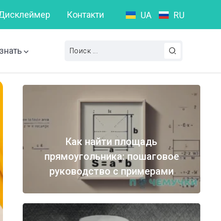
Дисклеймер
Контакти
UA
RU
Что такое пунктуационная ошибка?
Слова на букв
знать
Как найти площадь
прямоугольника: пошаговое
руководство с примерами