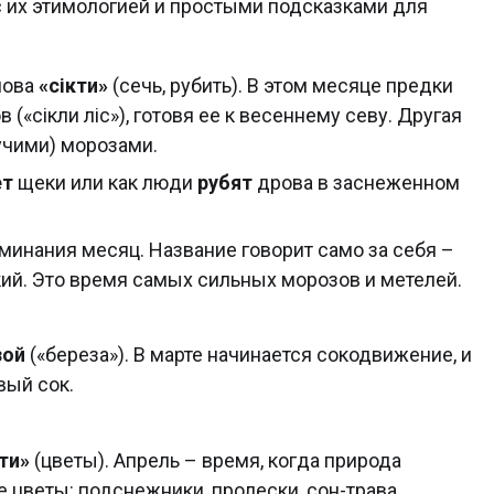
с их этимологией и простыми подсказками для
лова
«сікти»
(сечь, рубить). В этом месяце предки
(«сікли ліс»), готовя ее к весеннему севу. Другая
учими) морозами.
ет
щеки или как люди
рубят
дрова в заснеженном
инания месяц. Название говорит само за себя –
ий. Это время самых сильных морозов и метелей.
зой
(«береза»). В марте начинается сокодвижение, и
вый сок.
ти»
(цветы). Апрель – время, когда природа
 цветы: подснежники, пролески, сон-трава.