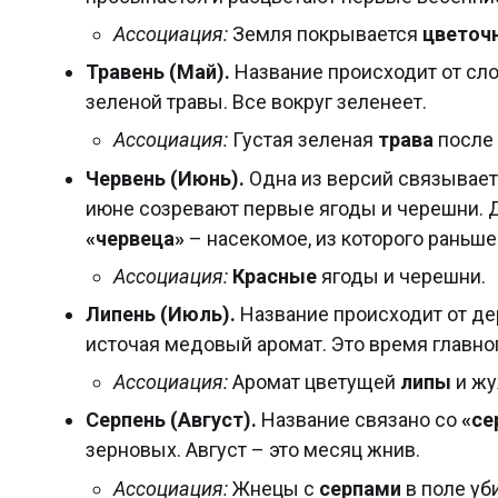
Ассоциация:
Земля покрывается
цветоч
Травень (Май).
Название происходит от сл
зеленой травы. Все вокруг зеленеет.
Ассоциация:
Густая зеленая
трава
после 
Червень (Июнь).
Одна из версий связывает
июне созревают первые ягоды и черешни. Д
«червеца»
– насекомое, из которого раньш
Ассоциация:
Красные
ягоды и черешни.
Липень (Июль).
Название происходит от д
источая медовый аромат. Это время главно
Ассоциация:
Аромат цветущей
липы
и жу
Серпень (Август).
Название связано со
«се
зерновых. Август – это месяц жнив.
Ассоциация:
Жнецы с
серпами
в поле уб