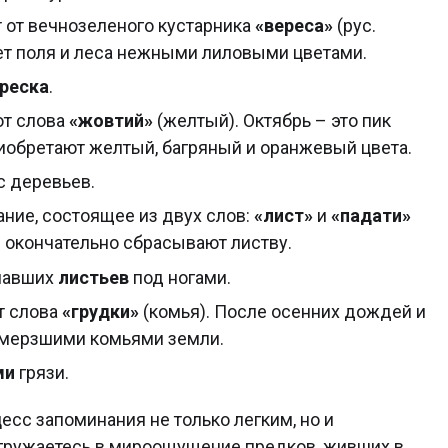
 от вечнозеленого кустарника
«вереса»
(рус.
ет поля и леса нежными лиловыми цветами.
реска
.
от слова
«жовтий»
(желтый). Октябрь – это пик
риобретают желтый, багряный и оранжевый цвета.
с деревьев.
ние, состоящее из двух слов:
«лист»
и
«падати»
ья окончательно сбрасывают листву.
опавших
листьев
под ногами.
т слова
«грудки»
(комья). После осенних дождей и
амерзшими комьями земли.
ми
грязи.
есс запоминания не только легким, но и
погружаетесь в мироощущение предков, живших в