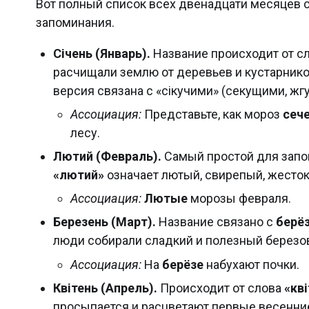
Вот полный список всех двенадцати месяцев 
запоминания.
Січень (Январь).
Название происходит от с
расчищали землю от деревьев и кустарников 
версия связана с «сікучими» (секущими, жг
Ассоциация:
Представьте, как мороз
сеч
лесу.
Лютий (Февраль).
Самый простой для запом
«лютий»
означает лютый, свирепый, жесток
Ассоциация:
Лютые
морозы февраля.
Березень (Март).
Название связано с
берё
люди собирали сладкий и полезный березо
Ассоциация:
На
берёзе
набухают почки.
Квітень (Апрель).
Происходит от слова
«кві
просыпается и расцветают первые весенние