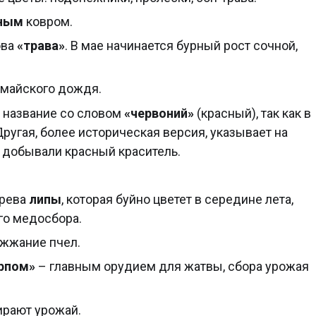
ным
ковром.
ова
«трава»
. В мае начинается бурный рост сочной,
майского дождя.
 название со словом
«червоний»
(красный), так как в
ругая, более историческая версия, указывает на
е добывали красный краситель.
ерева
липы
, которая буйно цветет в середине лета,
го медосбора.
жжание пчел.
рпом»
– главным орудием для жатвы, сбора урожая
ирают урожай.