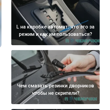
L на коробке автомат: что это за
режим и как им пользоваться?
Чем смазать резинки дворников
чтобы не скрипели?