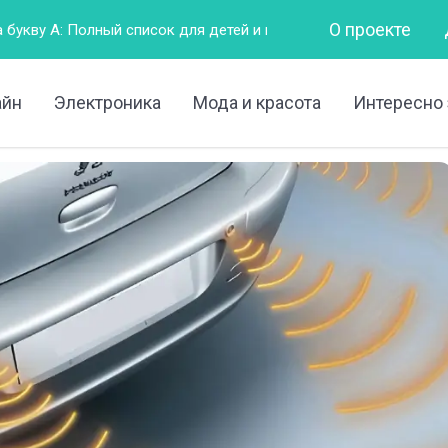
О проекте
исок для детей и взрослых
Горизонтально – это как?
айн
Электроника
Мода и красота
Интересно 