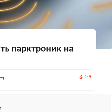
ть парктроник на
449
ет)
а