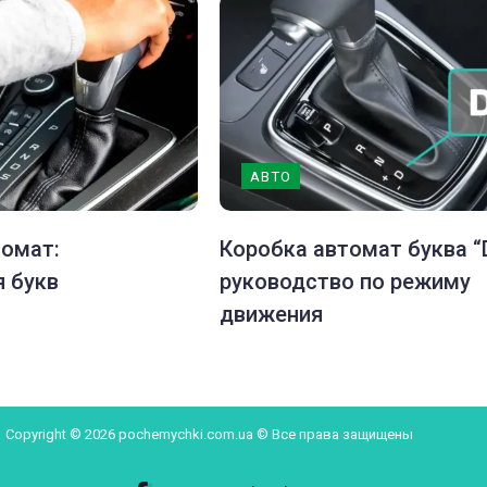
АВТО
томат:
Коробка автомат буква “D
я букв
руководство по режиму
движения
Copyright © 2026 pochemychki.com.ua © Все права защищены