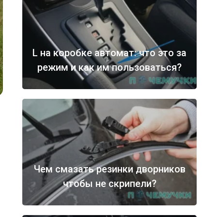
L на коробке автомат: что это за
режим и как им пользоваться?
Чем смазать резинки дворников
чтобы не скрипели?