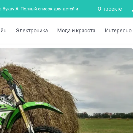
О проекте
лный список для детей и взрослых
Горизонтально – это к
айн
Электроника
Мода и красота
Интересно 