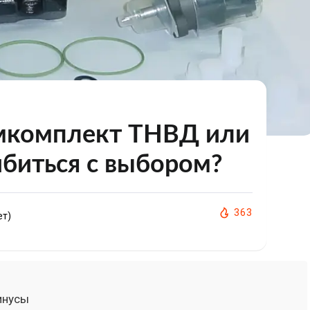
мкомплект ТНВД или
ибиться с выбором?
363
ет)
инусы