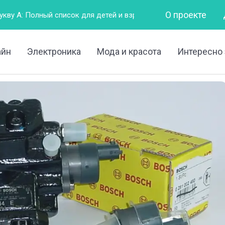
О проекте
для детей и взрослых
Горизонтально – это как?
Что
айн
Электроника
Мода и красота
Интересно 