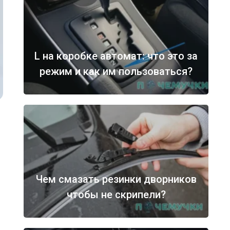
L на коробке автомат: что это за
режим и как им пользоваться?
Чем смазать резинки дворников
чтобы не скрипели?