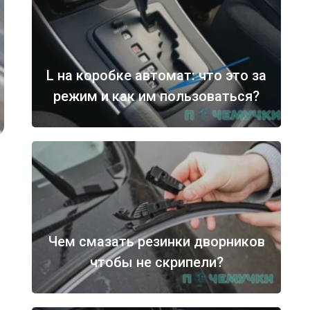
L на коробке автомат: что это за
режим и как им пользоваться?
Чем смазать резинки дворников
чтобы не скрипели?