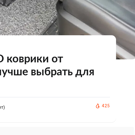
D коврики от
лучше выбрать для
425
ет)