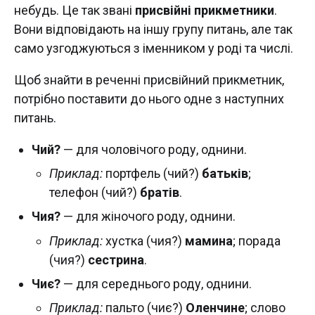
небудь. Це так звані
присвійні прикметники
.
Вони відповідають на іншу групу питань, але так
само узгоджуються з іменником у роді та числі.
Щоб знайти в реченні присвійний прикметник,
потрібно поставити до нього одне з наступних
питань.
Чий?
— для чоловічого роду, однини.
Приклад:
портфель (чий?)
батьків
;
телефон (чий?)
братів
.
Чия?
— для жіночого роду, однини.
Приклад:
хустка (чия?)
мамина
; порада
(чия?)
сестрина
.
Чиє?
— для середнього роду, однини.
Приклад:
пальто (чиє?)
Оленчине
; слово