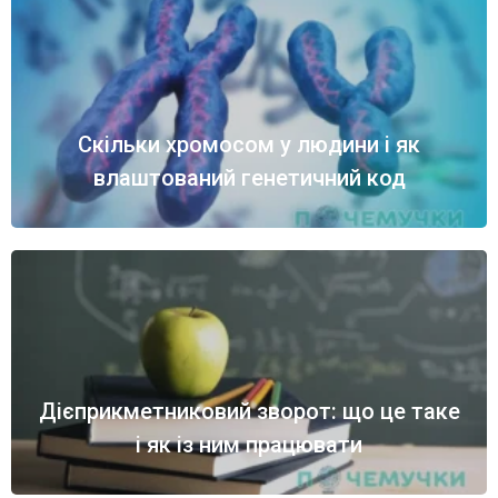
Скільки хромосом у людини і як
влаштований генетичний код
Дієприкметниковий зворот: що це таке
і як із ним працювати