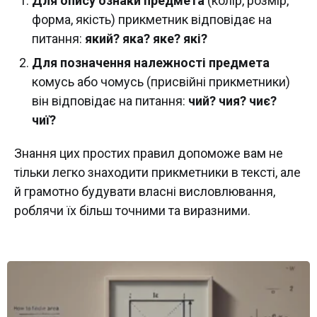
Для опису ознаки предмета
(колір, розмір,
форма, якість) прикметник відповідає на
питання:
який? яка? яке? які?
Для позначення належності предмета
комусь або чомусь (присвійні прикметники)
він відповідає на питання:
чий? чия? чиє?
чиї?
Знання цих простих правил допоможе вам не
тільки легко знаходити прикметники в тексті, але
й грамотно будувати власні висловлювання,
роблячи їх більш точними та виразними.