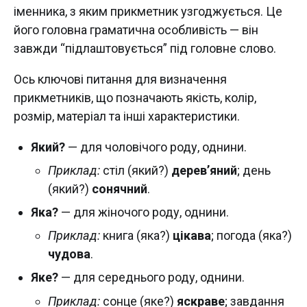
іменника, з яким прикметник узгоджується. Це
його головна граматична особливість — він
завжди “підлаштовується” під головне слово.
Ось ключові питання для визначення
прикметників, що позначають якість, колір,
розмір, матеріал та інші характеристики.
Який?
— для чоловічого роду, однини.
Приклад:
стіл (який?)
дерев’яний
; день
(який?)
сонячний
.
Яка?
— для жіночого роду, однини.
Приклад:
книга (яка?)
цікава
; погода (яка?)
чудова
.
Яке?
— для середнього роду, однини.
Приклад:
сонце (яке?)
яскраве
; завдання