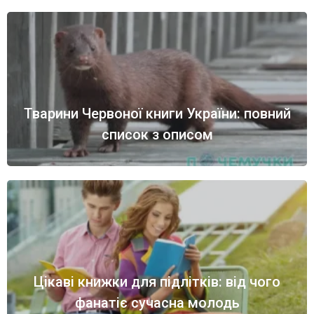
Тварини Червоної книги України: повний
список з описом
Цікаві книжки для підлітків: від чого
фанатіє сучасна молодь