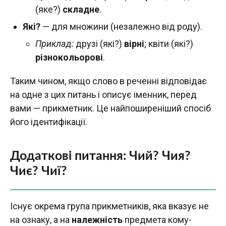
(яке?)
складне
.
Які?
— для множини (незалежно від роду).
Приклад:
друзі (які?)
вірні
; квіти (які?)
різнокольорові
.
Таким чином, якщо слово в реченні відповідає
на одне з цих питань і описує іменник, перед
вами — прикметник. Це найпоширеніший спосіб
його ідентифікації.
Додаткові питання: Чий? Чия?
Чиє? Чиї?
Існує окрема група прикметників, яка вказує не
на ознаку, а на
належність
предмета кому-