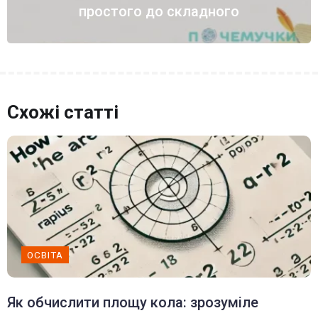
простого до складного
Схожі статті
ОСВІТА
Як обчислити площу кола: зрозуміле