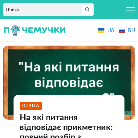
UA
RU
ОСВІТА
На які питання
відповідає прикметник:
повний розбір з