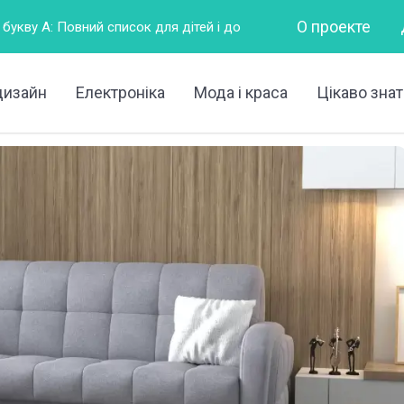
О проекте
писок для дітей і дорослих
Горизонтально – це як?
дизайн
Електроніка
Мода і краса
Цікаво знат