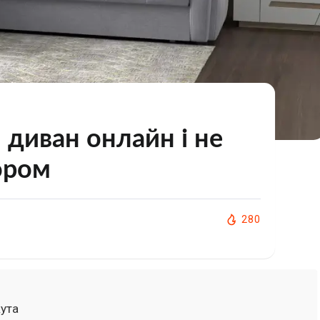
 диван онлайн і не
ором
280
кута