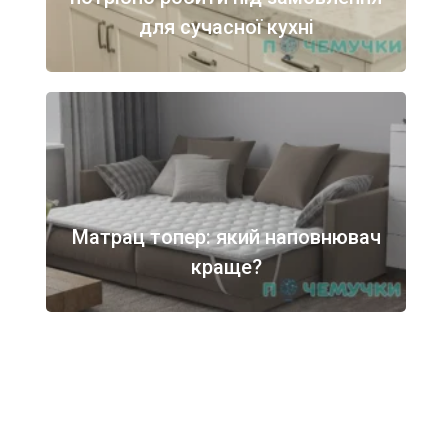
для сучасної кухні
Матрац топер: який наповнювач
краще?