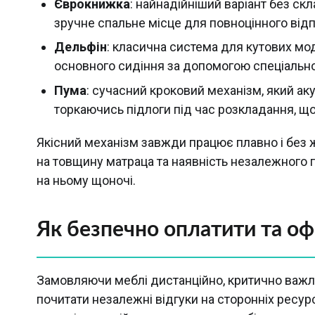
Єврокнижка
: найнадійніший варіант без ск
зручне спальне місце для повноцінного від
Дельфін
: класична система для кутових мо
основного сидіння за допомогою спеціальної
Пума
: сучасний кроковий механізм, який аку
торкаючись підлоги під час розкладання, що 
Якісний механізм завжди працює плавно і без ж
на товщину матраца та наявність незалежного 
на ньому щоночі.
Як безпечно оплатити та оф
Замовляючи меблі дистанційно, критично важли
почитати незалежні відгуки на сторонніх ресур