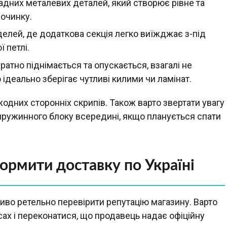
ладних металевих деталей, який створює рівне та
починку.
делей, де додаткова секція легко виїжджає з-під
 петлі.
ратно піднімається та опускається, взагалі не
ідеально зберігає чутливі килими чи ламінат.
одних сторонніх скрипів. Також варто звертати увагу
пружинного блоку всередині, якщо планується спати
ормити доставку по Україні
во ретельно перевірити репутацію магазину. Варто
сах і переконатися, що продавець надає офіційну