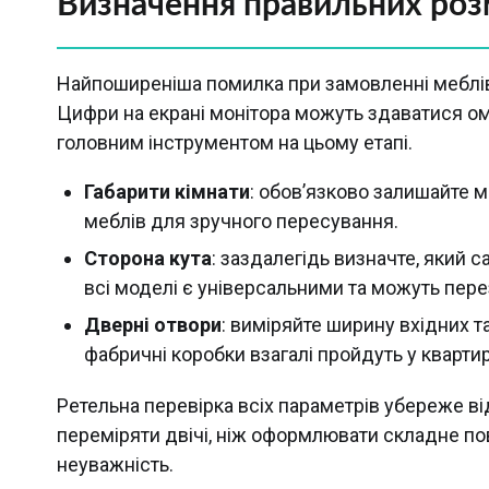
Визначення правильних розмі
Найпоширеніша помилка при замовленні меблів
Цифри на екрані монітора можуть здаватися ом
головним інструментом на цьому етапі.
Габарити кімнати
: обов’язково залишайте м
меблів для зручного пересування.
Сторона кута
: заздалегідь визначте, який с
всі моделі є універсальними та можуть пер
Дверні отвори
: виміряйте ширину вхідних 
фабричні коробки взагалі пройдуть у квартир
Ретельна перевірка всіх параметрів убереже в
переміряти двічі, ніж оформлювати складне по
неуважність.