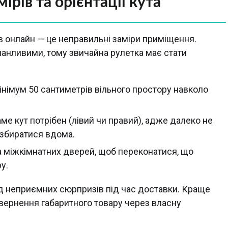
рів та орієнтації кута
 онлайн — це неправильні заміри приміщення.
анливими, тому звичайна рулетка має стати
інімум 50 сантиметрів вільного простору навколо
аме кут потрібен (лівий чи правий), адже далеко не
езбиратися вдома.
та міжкімнатних дверей, щоб переконатися, що
у.
ід неприємних сюрпризів під час доставки. Краще
вернення габаритного товару через власну