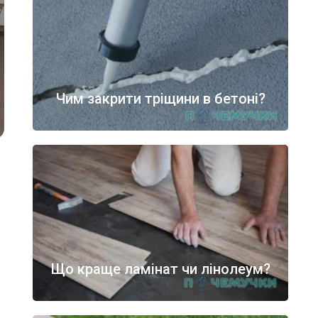
Чим закрити тріщини в бетоні?
Що краще ламінат чи лінолеум?