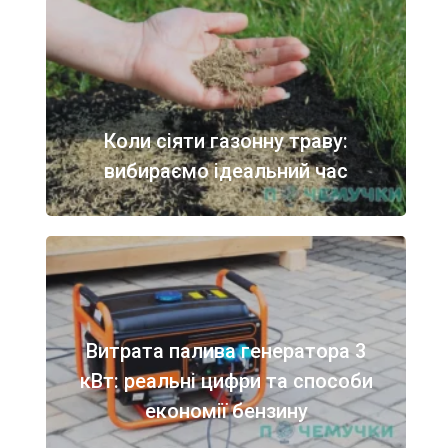
Коли сіяти газонну траву:
вибираємо ідеальний час
Витрата палива генератора 3
кВт: реальні цифри та способи
економії бензину