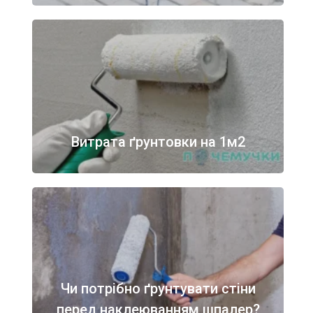
Витрата ґрунтовки на 1м2
Чи потрібно ґрунтувати стіни
перед наклеюванням шпалер?