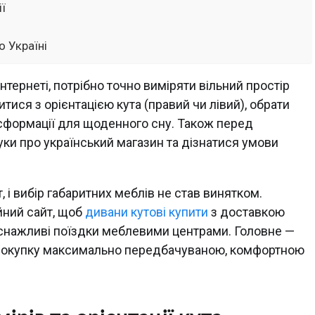
ії
о Україні
нтернеті, потрібно точно виміряти вільний простір
тися з орієнтацією кута (правий чи лівий), обрати
нсформації для щоденного сну. Також перед
ки про український магазин та дізнатися умови
 і вибір габаритних меблів не став винятком.
йний сайт, щоб
дивани кутові купити
з доставкою
виснажливі поїздки меблевими центрами. Головне —
ку покупку максимально передбачуваною, комфортною