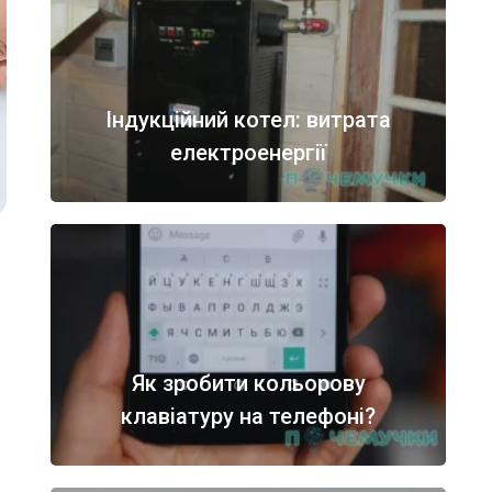
Індукційний котел: витрата
електроенергії
Як зробити кольорову
клавіатуру на телефоні?