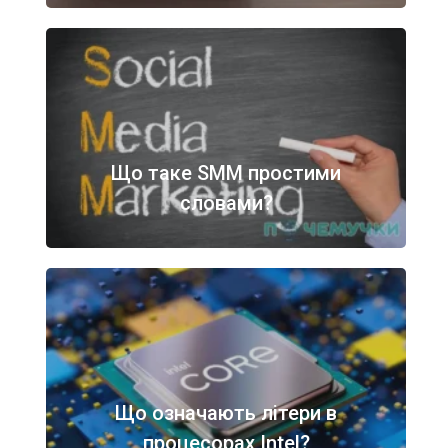
Що таке SMM простими
словами?
Що означають літери в
процесорах Intel?