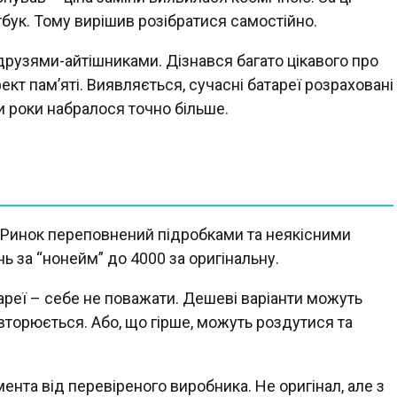
ук. Тому вирішив розібратися самостійно.
 друзями-айтішниками. Дізнався багато цікавого про
ект пам’яті. Виявляється, сучасні батареї розраховані
и роки набралося точно більше.
 Ринок переповнений підробками та неякісними
нь за “нонейм” до 4000 за оригінальну.
ареї – себе не поважати. Дешеві варіанти можуть
повторюється. Або, що гірше, можуть роздутися та
ента від перевіреного виробника. Не оригінал, але з