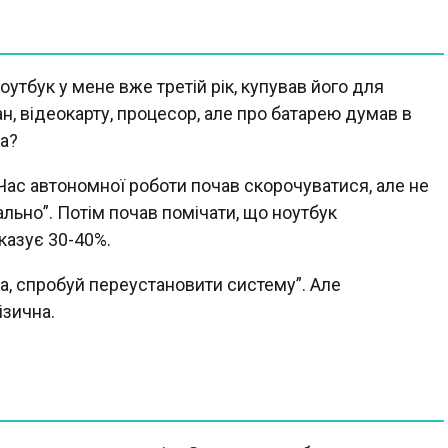
утбук у мене вже третій рік, купував його для
ан, відеокарту, процесор, але про батарею думав в
ба?
Час автономної роботи почав скорочуватися, але не
ально”. Потім почав помічати, що ноутбук
казує 30-40%.
а, спробуй переустановити систему”. Але
ізична.