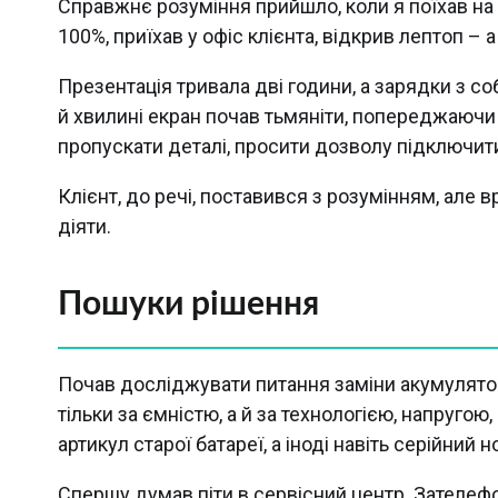
Справжнє розуміння прийшло, коли я поїхав на
100%, приїхав у офіс клієнта, відкрив лептоп – 
Презентація тривала дві години, а зарядки з со
й хвилині екран почав тьмяніти, попереджаюч
пропускати деталі, просити дозволу підключит
Клієнт, до речі, поставився з розумінням, але 
діяти.
Пошуки рішення
Почав досліджувати питання заміни акумулятора
тільки за ємністю, а й за технологією, напругою
артикул старої батареї, а іноді навіть серійний 
Спершу думав піти в сервісний центр. Зателефо