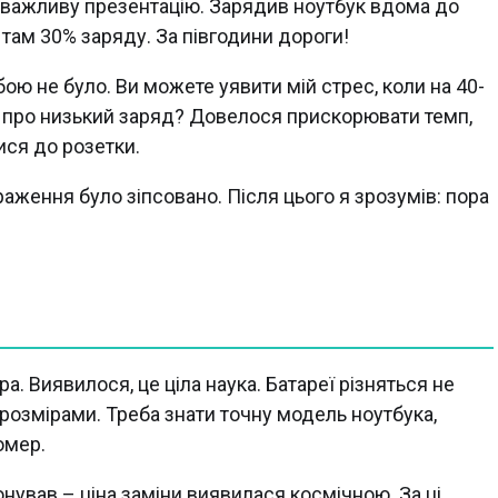
 важливу презентацію. Зарядив ноутбук вдома до
а там 30% заряду. За півгодини дороги!
бою не було. Ви можете уявити мій стрес, коли на 40-
и про низький заряд? Довелося прискорювати темп,
ися до розетки.
враження було зіпсовано. Після цього я зрозумів: пора
. Виявилося, це ціла наука. Батареї різняться не
, розмірами. Треба знати точну модель ноутбука,
номер.
нував – ціна заміни виявилася космічною. За ці