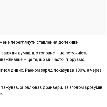
 мене переглянути ставлення до техніки.
і завжди думав, що головне – це потужність
йважливіше – це те, що ми часто ігноруємо.
итися дивно. Ранком заряд показував 100%, а через
нтажував, оновлював драйвери. Та згодом зрозумів:
тя.