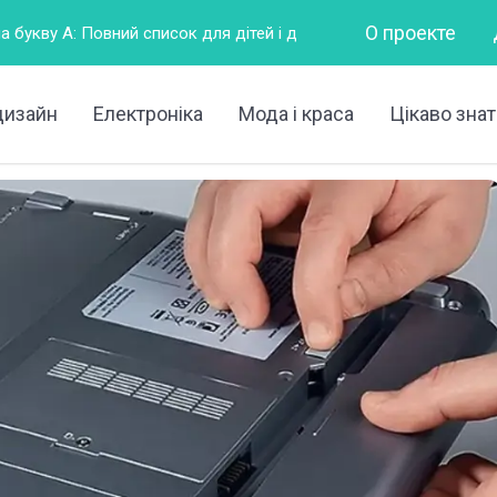
О проекте
 список для дітей і дорослих
Горизонтально – це як?
дизайн
Електроніка
Мода і краса
Цікаво знат