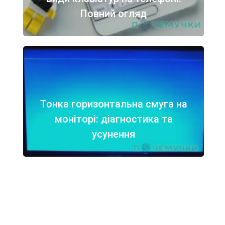
Повний огляд
Тонка горизонтальна смуга на
моніторі: діагностика та
усунення