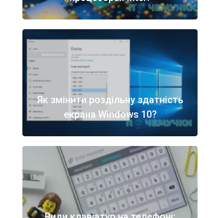
Як змінити роздільну здатність
екрана Windows 10?
Види клавіатур на телефоні: