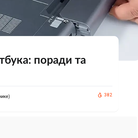
тбука: поради та
382
нике)