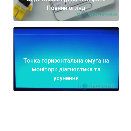
Повний огляд
Тонка горизонтальна смуга на
моніторі: діагностика та
усунення