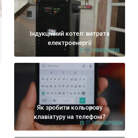
Індукційний котел: витрата
електроенергії
Як зробити кольорову
клавіатуру на телефоні?