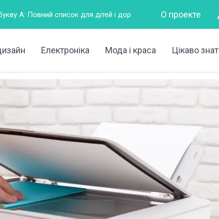
О проекте
к для дітей і дорослих
Горизонтально – це як?
Що 
дизайн
Електроніка
Мода і краса
Цікаво знат