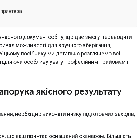
 принтера
учасного документообігу, що дає змогу переводити
риває можливості для зручного зберігання,
. У цьому посібнику ми детально розглянемо всі
риділяючи особливу увагу професійним прийомам і
апорука якісного результату
ння, необхідно виконати низку підготовчих заходів,
я, що ваш принтер оснащений сканером. Більшість