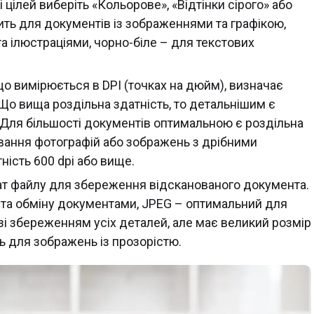
цілей виберіть «Кольорове», «Відтінки сірого» або
ить для документів із зображеннями та графікою,
 та ілюстраціями, чорно-біле – для текстових
що вимірюється в DPI (точках на дюйм), визначає
 Що вища роздільна здатність, то детальнішим є
 Для більшості документів оптимальною є роздільна
ування фотографій або зображень з дрібними
ість 600 dpi або вище.
ат файлу для збереження відсканованого документа.
 та обміну документами, JPEG – оптимальний для
 зі збереженням усіх деталей, але має великий розмір
ь для зображень із прозорістю.