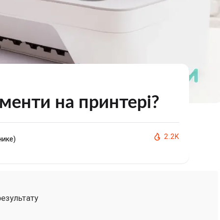
менти на принтері?
2.2K
нике)
результату