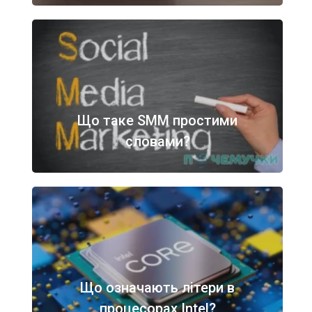
Що таке SMM простими
словами?
Що означають літери в
процесорах Intel?