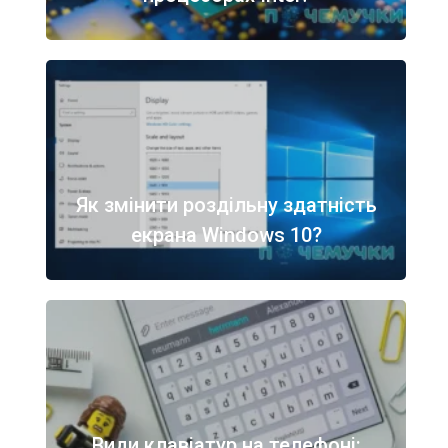
Як змінити роздільну здатність
екрана Windows 10?
Види клавіатур на телефоні: