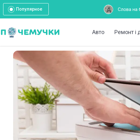
Слова на букву А: Повний списо
Популярное
Авто
Ремонт і 