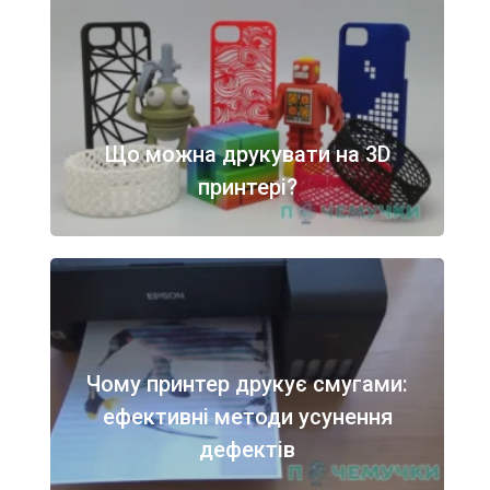
Що можна друкувати на 3D
принтері?
Чому принтер друкує смугами:
ефективні методи усунення
дефектів