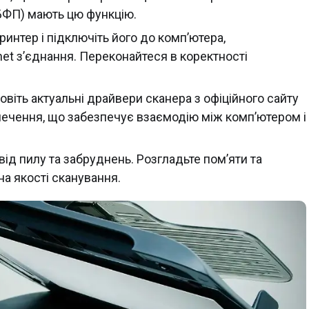
БФП) мають цю функцію.
ринтер і підключіть його до комп’ютера,
net з’єднання. Переконайтеся в коректності
овіть актуальні драйвери сканера з офіційного сайту
печення, що забезпечує взаємодію між комп’ютером і
ід пилу та забруднень. Розгладьте пом’яти та
на якості сканування.