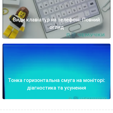
Види клавіатур на телефоні: Повний
огляд
Тонка горизонтальна смуга на моніторі:
діагностика та усунення