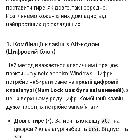
поставити тире, як довге, так і середнє.
Розглянемо кожен із них докладно, від
найпростіших до складніших:
1.
Комбінації клавіш з Alt-кодом
(Цифровий блок)
Цей метод вважається класичним і працює
практично у всіх версіях Windows. Цифри
потрібно набирати саме на
правій цифровій
клавіатурі (Num Lock має бути ввімкнений!)
, а
не на верхньому ряду цифр. Комбінації клавіш
дуже прості, їх потрібно запам’ятати.
Довге тире (-):
Затисніть клавішу
і на
Alt
цифровій клавіатурі наберіть
. Відпустіть
0151
.
Alt