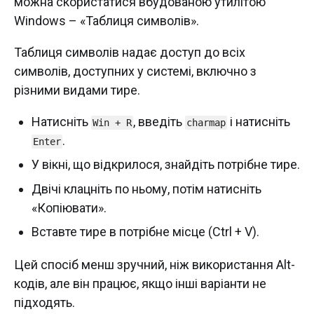
можна скористатися вбудованою утилітою
Windows – «Таблиця символів».
Таблиця символів надає доступ до всіх
символів, доступних у системі, включно з
різними видами тире.
Натисніть
, введіть
і натисніть
Win + R
charmap
.
Enter
У вікні, що відкрилося, знайдіть потрібне тире.
Двічі клацніть по ньому, потім натисніть
«Копіювати».
Вставте тире в потрібне місце (Ctrl + V).
Цей спосіб менш зручний, ніж використання Alt-
кодів, але він працює, якщо інші варіанти не
підходять.