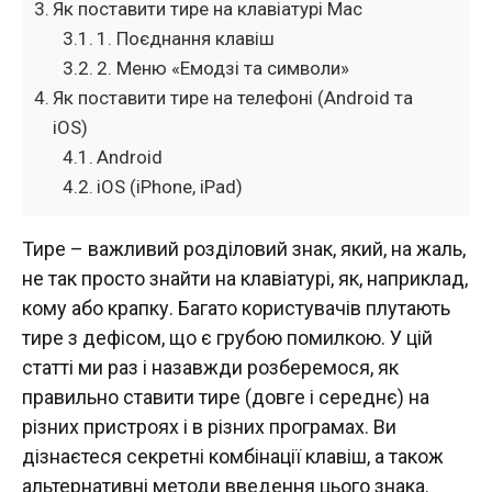
Як поставити тире на клавіатурі Mac
1. Поєднання клавіш
2. Меню «Емодзі та символи»
Як поставити тире на телефоні (Android та
iOS)
Android
iOS (iPhone, iPad)
Тире – важливий розділовий знак, який, на жаль,
не так просто знайти на клавіатурі, як, наприклад,
кому або крапку. Багато користувачів плутають
тире з дефісом, що є грубою помилкою. У цій
статті ми раз і назавжди розберемося, як
правильно ставити тире (довге і середнє) на
різних пристроях і в різних програмах. Ви
дізнаєтеся секретні комбінації клавіш, а також
альтернативні методи введення цього знака.