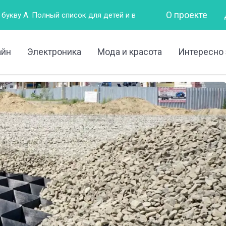
О проекте
ок для детей и взрослых
Горизонтально – это как?
айн
Электроника
Мода и красота
Интересно 