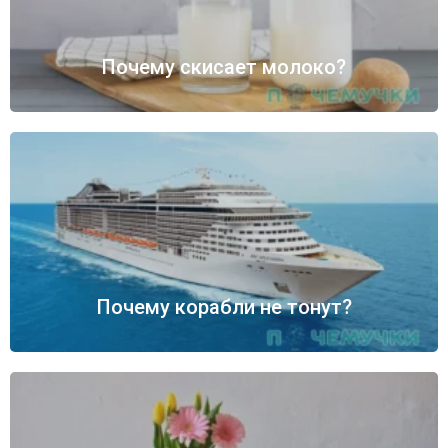
Почему скисает молоко?
Почему корабли не тонут?