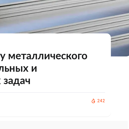
ру металлического
льных и
 задач
242