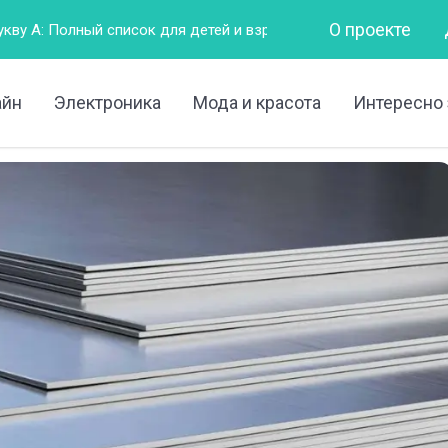
О проекте
 для детей и взрослых
Горизонтально – это как?
Чт
айн
Электроника
Мода и красота
Интересно 