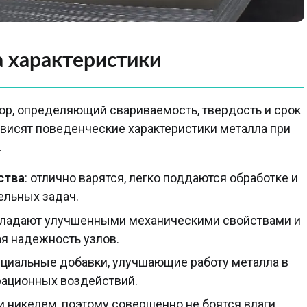
а характеристики
ор, определяющий свариваемость, твердость и срок
ависят поведенческие характеристики металла при
.
ства
: отлично варятся, легко поддаются обработке и
ельных задач.
бладают улучшенными механическими свойствами и
я надежность узлов.
ециальные добавки, улучшающие работу металла в
рационных воздействий.
и никелем, поэтому совершенно не боятся влаги,