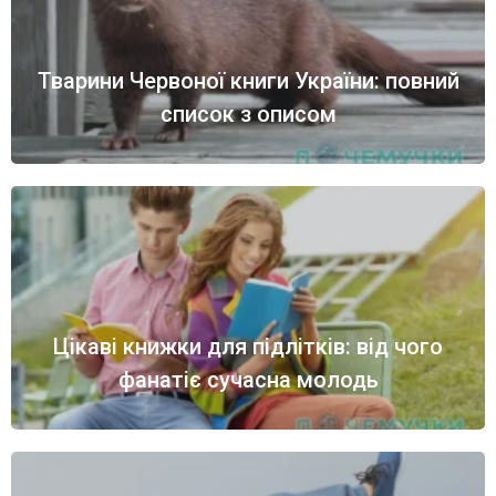
Тварини Червоної книги України: повний
список з описом
Цікаві книжки для підлітків: від чого
фанатіє сучасна молодь