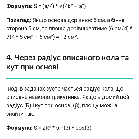
Формула:
S = (a/4) * √(4b² – a²)
Приклад:
Якщо основа дорівнює 6 см, а бічна
сторона 5 см, то площа дорівнюватиме (6 см/4) *
√(4 * 5 см² – 6 см²) = 12 см².
4. Через радіус описаного кола та
кут при основі
Іноді в задачах зустрічається радіус кола, що
описане навколо трикутника. Якщо відомий цей
радіус (R) і кут при основі (β), площу можна
знайти так:
Формула:
S = 2R² * sin(β) * cos(β)