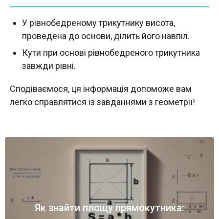
У рівнобедреному трикутнику висота,
проведена до основи, ділить його навпіл.
Кути при основі рівнобедреного трикутника
завжди рівні.
Сподіваємося, ця інформація допоможе вам
легко справлятися із завданнями з геометрії!
Як знайти площу прямокутника: