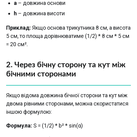
a
– довжина основи
h
– довжина висоти
Приклад:
Якщо основа трикутника 8 см, а висота
5 см, то площа дорівнюватиме (1/2) * 8 см * 5 см
= 20 см².
2. Через бічну сторону та кут між
бічними сторонами
Якщо відома довжина бічної сторони та кут між
двома рівними сторонами, можна скористатися
іншою формулою:
Формула:
S = (1/2) * b² * sin(α)