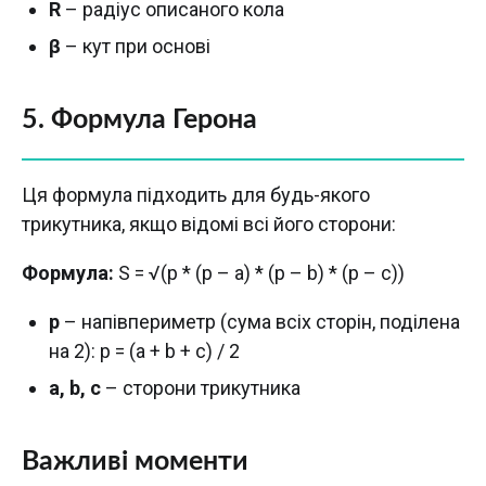
R
– радіус описаного кола
β
– кут при основі
5. Формула Герона
Ця формула підходить для будь-якого
трикутника, якщо відомі всі його сторони:
Формула:
S = √(p * (p – a) * (p – b) * (p – c))
p
– напівпериметр (сума всіх сторін, поділена
на 2): p = (a + b + c) / 2
a, b, c
– сторони трикутника
Важливі моменти