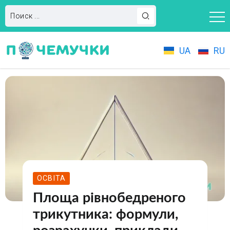
UA
RU
ОСВІТА
Площа рівнобедреного
трикутника: формули,