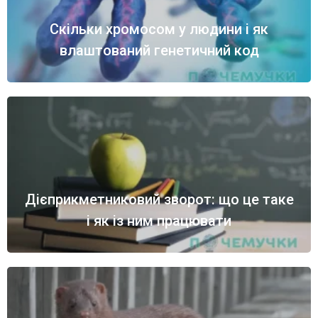
Скільки хромосом у людини і як
влаштований генетичний код
Дієприкметниковий зворот: що це таке
і як із ним працювати