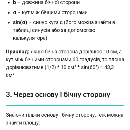
b
– довжина бічної сторони
α
– кут між бічними сторонами
sin(α)
– синус кута α (його можна знайти в
таблиці синусів або за допомогою
калькулятора)
Приклад:
Якщо бічна сторона дорівнює 10 см, а
кут між бічними сторонами 60 градусів, то площа
дорівнюватиме (1/2) * 10 см² * sin(60°) ≈ 43,3
см².
3. Через основу і бічну сторону
Знаючи тільки основу і бічну сторону, теж можна
знайти площу: