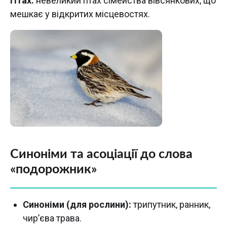
Птах:
невеликий птах сімейства вівсянкових, що
мешкає у відкритих місцевостях.
Синоніми та асоціації до слова
«подорожник»
Синоніми (для рослини):
трипутник, ранник,
чир’єва трава.