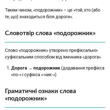
Таким чином, «подорожник» – це «той, хто (або
те, що) знаходиться біля дороги».
Словотвір слова «подорожник»
Слово «подорожник» утворено префіксально-
суфіксальним способом від іменника «дорога».
Дорога
→
подорожник
(додавання префікса
«по-» і суфікса «-ник-»)
Граматичні ознаки слова
«подорожник»