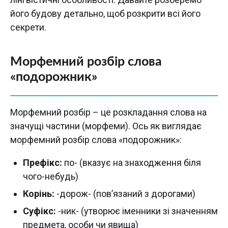
його будову детально, щоб розкрити всі його
секрети.
Морфемний розбір слова
«подорожник»
Морфемний розбір – це розкладання слова на
значущі частини (морфеми). Ось як виглядає
морфемний розбір слова «подорожник»:
Префікс:
по- (вказує на знаходження біля
чого-небудь)
Корінь:
-дорож- (пов’язаний з дорогами)
Суфікс:
-ник- (утворює іменники зі значенням
предмета, особи чи явища)