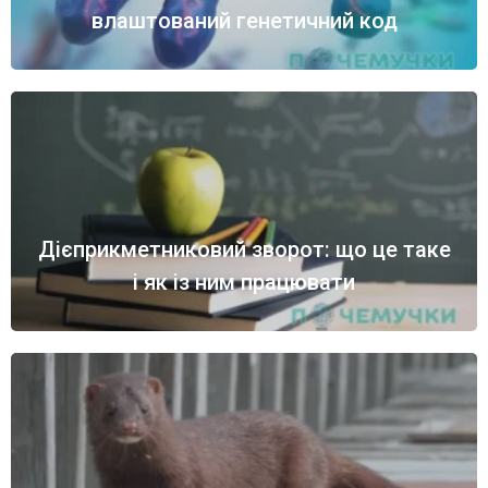
влаштований генетичний код
Дієприкметниковий зворот: що це таке
і як із ним працювати