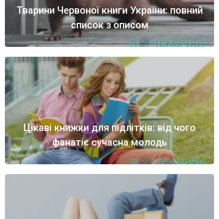
Тварини Червоної книги України: повний
список з описом
Цікаві книжки для підлітків: від чого
фанатіє сучасна молодь