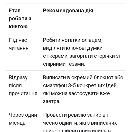
Етап
Рекомендована дія
роботи з
книгою
Під час
Робити нотатки олівцем,
читання
виділяти ключові думки
стікерами, загортати сторінки зі
спірними тезами.
Відразу
Виписати в окремий блокнот або
після
смартфон 3-5 конкретних ідей,
прочитання
які можна застосувати вже
завтра.
Через один
Провести ревізію записів і
місяць
чесно оцінити, які з виписаних
звичок дійсно прижилися в