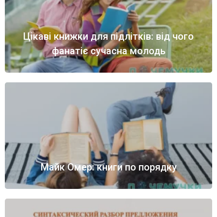
Цікаві книжки для підлітків: від чого
фанатіє сучасна молодь
Майк Омер: книги по порядку