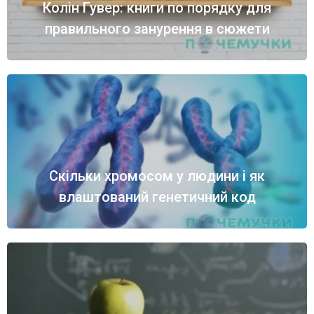
Колін Гувер: книги по порядку для
правильного занурення в сюжети
Скільки хромосом у людини і як
влаштований генетичний код