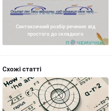
Синтаксичний розбір речення: від
простого до складного
Схожі статті