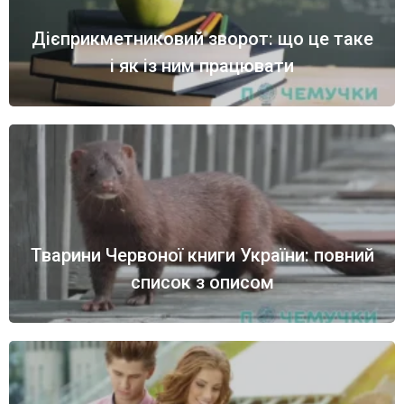
Дієприкметниковий зворот: що це таке
і як із ним працювати
Тварини Червоної книги України: повний
список з описом