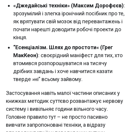
«Джедайські техніки» (Максим Дорофєєв)
:
зрозумілий і злегка іронічний посібник про те,
як врятувати свій мозок від перевантажень і
почати нарешті доводити робочі проекти до
кінця.
“Есенціалізм. Шлях до простоти« (Грег
МакКеон)
: своєрідний маніфест для тих, хто
втомився розпорошуватися на тисячу
дрібних завдань і хоче навчитися казати
тверде »ні” всьому зайвому.
Застосування навіть малої частини описаних у
книжках методик суттєво розвантажує нервову
систему і вивільняє години вільного часу.
Головне правило тут – не просто пасивно
вивчати запропоновані техніки, а відразу