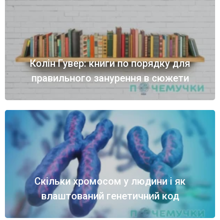
Колін Гувер: книги по порядку для
правильного занурення в сюжети
Скільки хромосом у людини і як
влаштований генетичний код