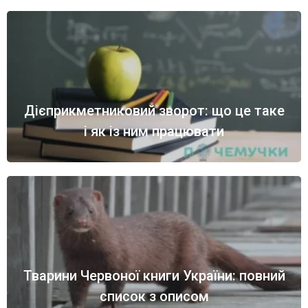
Дієприкметниковий зворот: що це таке
і як із ним працювати
Тварини Червоної книги України: повний
список з описом