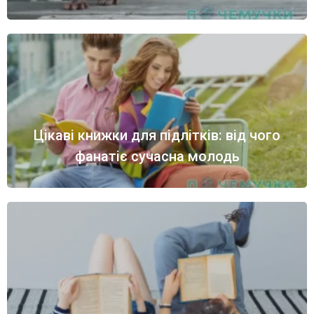
Цікаві книжки для підлітків: від чого
фанатіє сучасна молодь