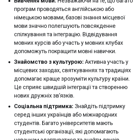
Вивчення мови:
Незважаючи на те, що багато
програм проводяться англійською або
німецькою мовами, базові знання місцевої
мови значно полегшують повсякденне
спілкування та інтеграцію. Відвідування
мовних курсів або участь у мовних клубах
допоможуть покращити мовні навички.
Знайомство з культурою:
Активна участь у
місцевих заходах, святкуваннях та традиціях
допомагає краще зрозуміти культуру країни.
Це сприяє швидшій інтеграції та створенню
нових дружніх зв’язків.
Соціальна підтримка:
Знайдіть підтримку
серед інших українців або міжнародних
студентів. Багато університетів мають
студентські організації, які допомагають
новачкам адаптуватися та знайти друзів.