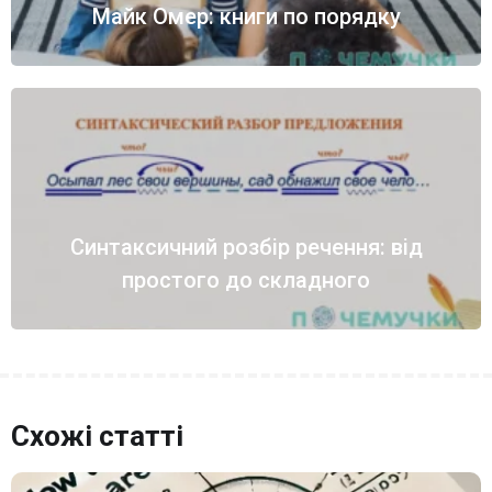
Майк Омер: книги по порядку
Синтаксичний розбір речення: від
простого до складного
Схожі статті