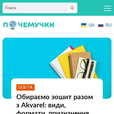
UA
RU
ОСВІТА
Обираємо зошит разом
з Akvarel: види,
формати, призначення