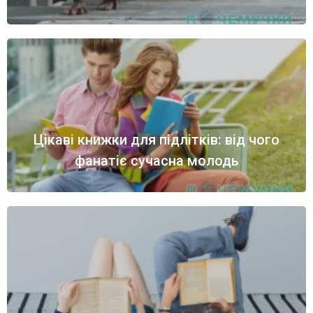
Цікаві книжки для підлітків: від чого
фанатіє сучасна молодь