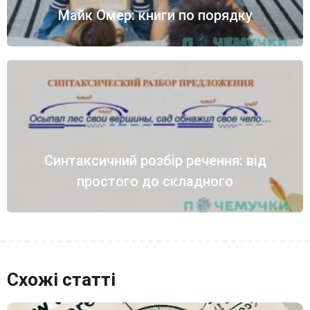
Майк Омер: книги по порядку
Синтаксичний розбір речення: від
простого до складного
Схожі статті