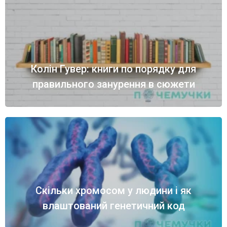
Колін Гувер: книги по порядку для
правильного занурення в сюжети
Скільки хромосом у людини і як
влаштований генетичний код