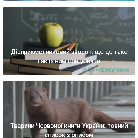
Дієприкметниковий зворот: що це таке
і як із ним працювати
Тварини Червоної книги України: повний
список з описом