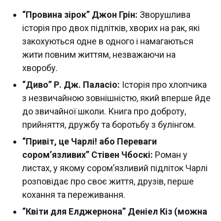
“Провина зірок” Джон Грін:
Зворушлива
історія про двох підлітків, хворих на рак, які
закохуються одне в одного і намагаються
жити повним життям, незважаючи на
хворобу.
“Диво” Р. Дж. Паласіо:
Історія про хлопчика
з незвичайною зовнішністю, який вперше йде
до звичайної школи. Книга про доброту,
прийняття, дружбу та боротьбу з булінгом.
“Привіт, це Чарлі! або Переваги
сором’язливих” Стівен Чбоскі:
Роман у
листах, у якому сором’язливий підліток Чарлі
розповідає про своє життя, друзів, перше
кохання та переживання.
“Квіти для Елджернона” Деніел Кіз (можна