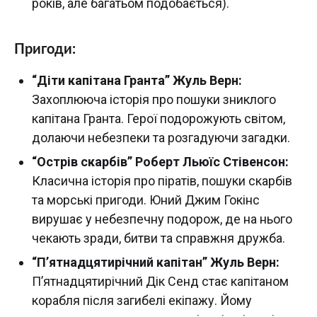
років, але багатьом подобається).
Пригоди:
“Діти капітана Гранта” Жуль Верн:
Захоплююча історія про пошуки зниклого
капітана Гранта. Герої подорожують світом,
долаючи небезпеки та розгадуючи загадки.
“Острів скарбів” Роберт Льюїс Стівенсон:
Класична історія про піратів, пошуки скарбів
та морські пригоди. Юний Джим Гокінс
вирушає у небезпечну подорож, де на нього
чекають зради, битви та справжня дружба.
“П’ятнадцятирічний капітан” Жуль Верн:
П’ятнадцятирічний Дік Сенд стає капітаном
корабля після загибелі екіпажу. Йому