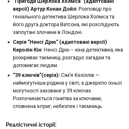
“Пригоди Шерлока Холмса” (адаптовані
версії) Артур Конан Дойл:
Розповіді про
геніального детектива Шерлока Холмса та
його друга доктора Ватсона, які розслідують
заплутані злочини в Лондоні.
Серія “Ненсі Дрю” (адаптовані версії)
Керолін Кін:
Ненсі Дрю – юна детективка, яка
розкриває таємниці, розгадує загадки та
допомагає людям.
“39 ключів”(серія):
Сім’я Кехіллів —
наймогутніша родина у світі, а джерело їхньої
могутності заховане у 39 ключах.
Розпочинається гонитва за ключами,
сповнена інтриг, небезпек і таємниць.
Реалістичні історії: