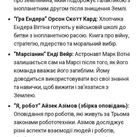
про землянина, який подорожує галактикою з
інопланетним другом після знищення Землі.
“Гра Ендера” Орсон Скотт Кард:
Хлопчика
Ендера Віггіна готують у військовій школі до
битви з інопланетною расою. Книга про війну,
стратегію, лідерство та моральний вибір.
“Марсіанин” Енді Вейр:
Астронавт Марк Вотні
залишається сам на Марсі після того, як його
команда вважає його загиблим. Йому
доводиться використовувати всі свої знання
та навички, щоб вижити і зв’язатися з
Землею.
“Я, робот” Айзек Азімов (збірка оповідань):
Оповідання про роботів, які живуть за Трьома
законами робототехніки. Азімов досліджує
різні аспекти взаємодії людей і роботів,