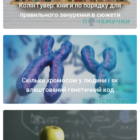
Колін Гувер: книги по порядку для
правильного занурення в сюжети
Скільки хромосом у людини і як
влаштований генетичний код