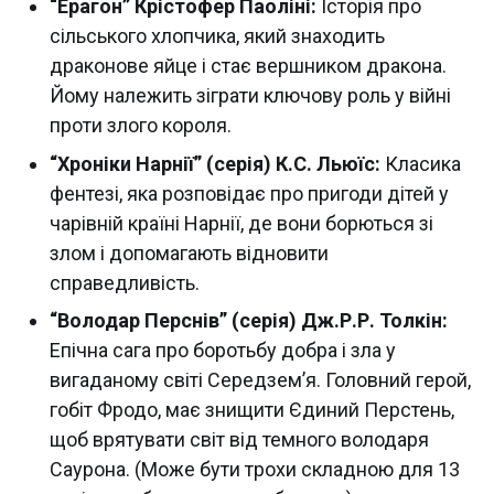
“Ерагон” Крістофер Паоліні:
Історія про
сільського хлопчика, який знаходить
драконове яйце і стає вершником дракона.
Йому належить зіграти ключову роль у війні
проти злого короля.
“Хроніки Нарнії” (серія) К.С. Льюїс:
Класика
фентезі, яка розповідає про пригоди дітей у
чарівній країні Нарнії, де вони борються зі
злом і допомагають відновити
справедливість.
“Володар Перснів” (серія) Дж.Р.Р. Толкін:
Епічна сага про боротьбу добра і зла у
вигаданому світі Середзем’я. Головний герой,
гобіт Фродо, має знищити Єдиний Перстень,
щоб врятувати світ від темного володаря
Саурона. (Може бути трохи складною для 13