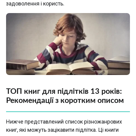
задоволення і користь.
ТОП книг для підлітків 13 років:
Рекомендації з коротким описом
Нижче представлений список різножанрових
книг, якi можуть зацiкавити пiдлiтка. Цi книги