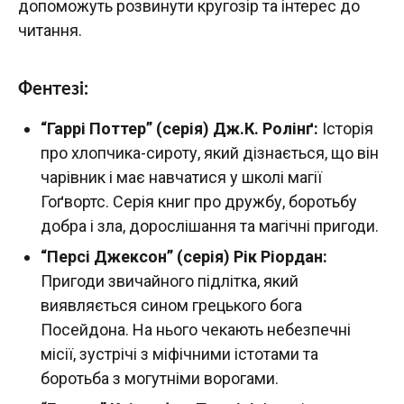
допоможуть розвинути кругозiр та iнтерес до
читання.
Фентезі:
“Гаррі Поттер” (серія) Дж.К. Ролінґ:
Історія
про хлопчика-сироту, який дізнається, що він
чарівник і має навчатися у школі магії
Гоґвортс. Серія книг про дружбу, боротьбу
добра і зла, дорослішання та магічні пригоди.
“Персі Джексон” (серія) Рік Ріордан:
Пригоди звичайного підлітка, який
виявляється сином грецького бога
Посейдона. На нього чекають небезпечні
місії, зустрічі з міфічними істотами та
боротьба з могутніми ворогами.