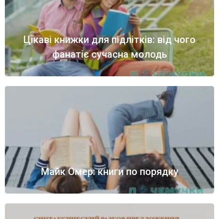
Цікаві книжки для підлітків: від чого
фанатіє сучасна молодь
Майк Омер: книги по порядку