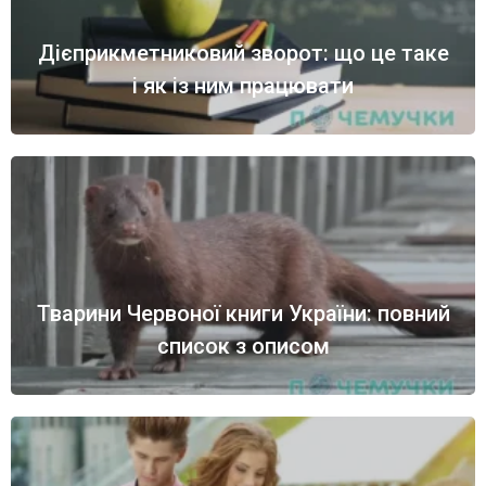
Дієприкметниковий зворот: що це таке
і як із ним працювати
Тварини Червоної книги України: повний
список з описом