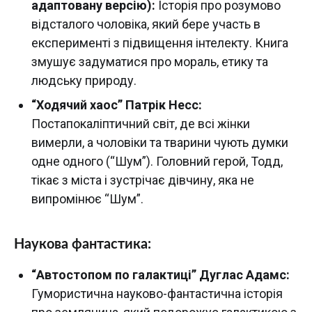
адаптовану версію):
Історія про розумово
відсталого чоловіка, який бере участь в
експерименті з підвищення інтелекту. Книга
змушує задуматися про мораль, етику та
людську природу.
“Ходячий хаос” Патрік Несс:
Постапокаліптичний світ, де всі жінки
вимерли, а чоловіки та тварини чують думки
одне одного (“Шум”). Головний герой, Тодд,
тікає з міста і зустрічає дівчину, яка не
випромінює “Шум”.
Наукова фантастика:
“Автостопом по галактиці” Дуглас Адамс:
Гумористична науково-фантастична історія