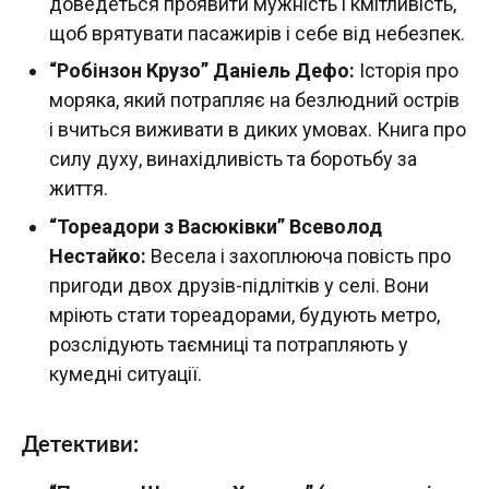
доведеться проявити мужність і кмітливість,
щоб врятувати пасажирів і себе від небезпек.
“Робінзон Крузо” Даніель Дефо:
Історія про
моряка, який потрапляє на безлюдний острів
і вчиться виживати в диких умовах. Книга про
силу духу, винахідливість та боротьбу за
життя.
“Тореадори з Васюківки” Всеволод
Нестайко:
Весела і захоплююча повість про
пригоди двох друзів-підлітків у селі. Вони
мріють стати тореадорами, будують метро,
розслідують таємниці та потрапляють у
кумедні ситуації.
Детективи: