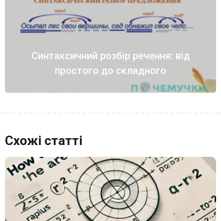
Синтаксичний розбір речення: від
простого до складного
Схожі статті