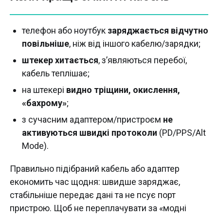
телефон або ноутбук
заряджається відчутно
повільніше
, ніж від іншого кабелю/зарядки;
штекер хитається
, з’являються перебої,
кабель теплішає;
на штекері
видно тріщини, окислення,
«бахрому»
;
з сучасним адаптером/пристроєм
не
активуються швидкі протоколи
(PD/PPS/Alt
Mode).
Правильно підібраний кабель або адаптер
економить час щодня: швидше заряджає,
стабільніше передає дані та не псує порт
пристрою. Щоб не переплачувати за «модні