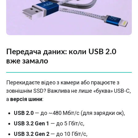
Передача даних: коли USB 2.0
вже замало
Перекидаєте відео з камери або працюєте з
зовнішнім SSD? Важлива не лише «буква» USB-C,
а
версія шини
:
USB 2.0
— до ~480 Мбіт/с (для зарядки ок),
USB 3.2 Gen 1
— до 5 Гбіт/с,
USB 3.2 Gen 2
— до 10 Гбіт/с,