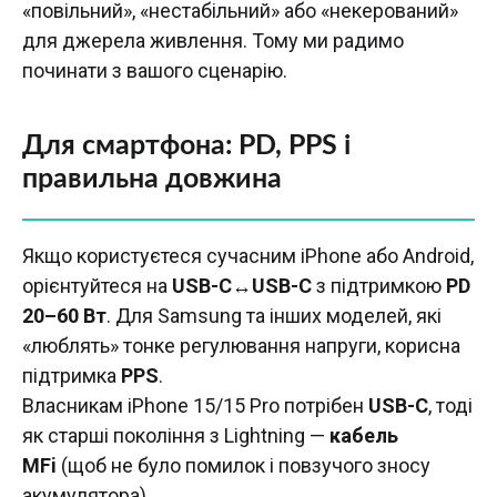
«повільний», «нестабільний» або «некерований»
для джерела живлення. Тому ми радимо
починати з вашого сценарію.
Для смартфона: PD, PPS і
правильна довжина
Якщо користуєтеся сучасним iPhone або Android,
орієнтуйтеся на
USB-C↔USB-C
з підтримкою
PD
20–60 Вт
. Для Samsung та інших моделей, які
«люблять» тонке регулювання напруги, корисна
підтримка
PPS
.
Власникам iPhone 15/15 Pro потрібен
USB-C
, тоді
як старші покоління з Lightning —
кабель
MFi
(щоб не було помилок і повзучого зносу
акумулятора).