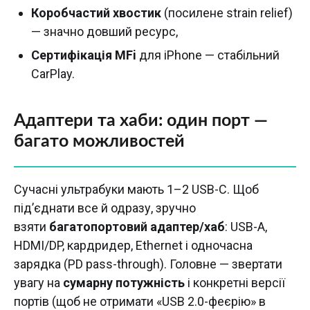
Коробчастий хвостик
(посилене strain relief)
— значно довший ресурс,
Сертифікація MFi
для iPhone — стабільний
CarPlay.
Адаптери та хаби: один порт —
багато можливостей
Сучасні ультрабуки мають 1–2 USB-C. Щоб
під’єднати все й одразу, зручно
взяти
багатопортовий адаптер/хаб
: USB-A,
HDMI/DP, кардридер, Ethernet і одночасна
зарядка (PD pass-through). Головне — звертати
увагу на
сумарну потужність
і конкретні версії
портів (щоб не отримати «USB 2.0-феєрію» в