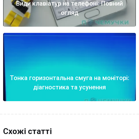
Види клавіатур на телефоні: Повний
огляд
Тонка горизонтальна смуга на моніторі:
діагностика та усунення
Схожі статті