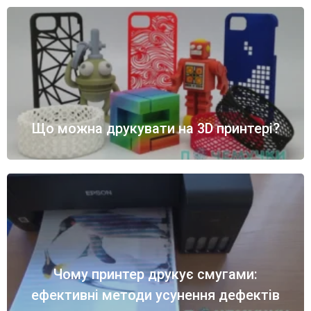
Що можна друкувати на 3D принтері?
Чому принтер друкує смугами:
ефективні методи усунення дефектів