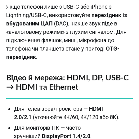
Якщо телефон лише з USB-C або iPhone з
Lightning/USB-C, використовуйте
перехідник із
вбудованим ЦАП
(DAC), інакше звук піде в
«аналоговому режимі» з глухим сигналом. Для
підключення флешок, миші, мікрофона до
телефона чи планшета стане у пригоді
OTG-
перехідник
.
Відео й мережа: HDMI, DP, USB-C
→ HDMI та Ethernet
Для телевізора/проєктора —
HDMI
2.0/2.1
(уточнюйте 4K/60, 4K/120 або 8K).
Для моніторів ПК — часто
зручніший
DisplayPort 1.4/2.0
.