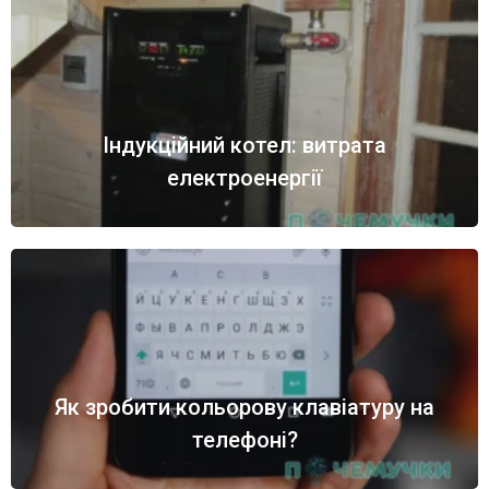
Індукційний котел: витрата
електроенергії
Як зробити кольорову клавіатуру на
телефоні?