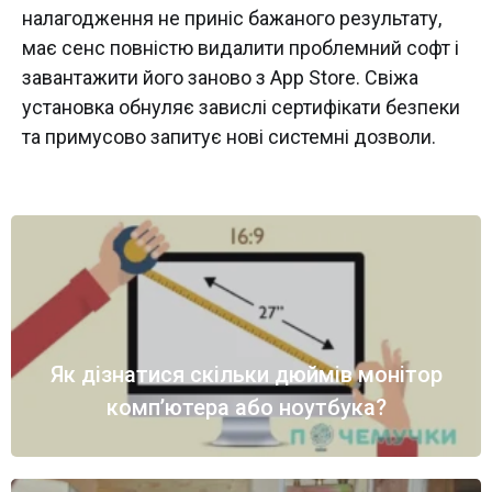
налагодження не приніс бажаного результату,
має сенс повністю видалити проблемний софт і
завантажити його заново з App Store. Свіжа
установка обнуляє завислі сертифікати безпеки
та примусово запитує нові системні дозволи.
Як дізнатися скільки дюймів монітор
комп’ютера або ноутбука?