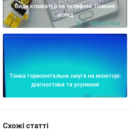
Види клавіатур на телефоні: Повний
огляд
Тонка горизонтальна смуга на моніторі:
діагностика та усунення
Схожі статті