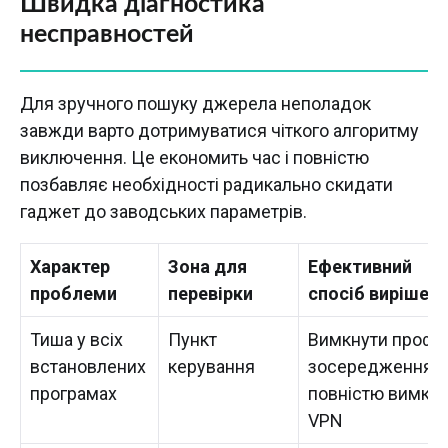
Швидка діагностика
несправностей
Для зручного пошуку джерела неполадок
завжди варто дотримуватися чіткого алгоритму
виключення. Це економить час і повністю
позбавляє необхідності радикально скидати
гаджет до заводських параметрів.
Характер
Зона для
Ефективний
проблеми
перевірки
спосіб вирішен
Тиша у всіх
Пункт
Вимкнути профіл
встановлених
керування
зосередження,
програмах
повністю вимкн
VPN