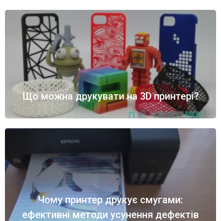
Що можна друкувати на 3D принтері?
Чому принтер друкує смугами:
ефективні методи усунення дефектів