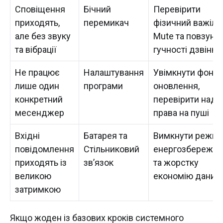
Сповіщення
Бічний
Перевірити
приходять,
перемикач
фізичний важіль
але без звуку
Mute та повзуно
та вібрації
гучності дзвінка
Не працює
Налаштування
Увімкнути фоно
лише один
програми
оновлення,
конкретний
перевірити нада
месенджер
права на пуші
Вхідні
Батарея та
Вимкнути режи
повідомлення
Стільниковий
енергозбережен
приходять із
зв’язок
та жорстку
великою
економію даних
затримкою
Якщо жоден із базових кроків системного