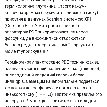
термінологічна плутанина. Строго кажучи,
класична «рампа» (акумулятор високого тиску)
присутня в двигунах Scania з системою XPI
(Common Rail). У моторах з паливною
апаратурою PDE використовуються насос-
форсунки, де високий тиск створюється
безпосередньо всередині самої форсунки в
момент уприскування.
Терміном «рампа» стосовно PDE технічні фахівці
називають загальний паливний канал (галерею),
висвердлений усередині головки блока
циліндрів. Саме цим каналом пальне подається
до кожної насос-форсунки під дією насоса
низького тиску (ТННТД). Підтримка правильного
напору в цій магістралі критично важлива для