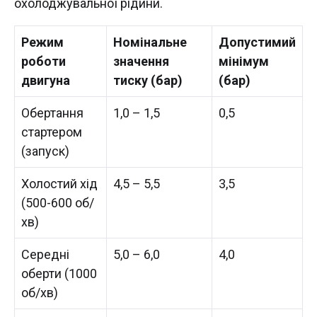
охолоджувальної рідини.
Режим
Номінальне
Допустимий
роботи
значення
мінімум
двигуна
тиску (бар)
(бар)
Обертання
1,0 – 1,5
0,5
стартером
(запуск)
Холостий хід
4,5 – 5,5
3,5
(500-600 об/
хв)
Середні
5,0 – 6,0
4,0
оберти (1000
об/хв)