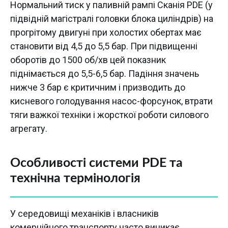
Нормальний тиск у паливній рампі Сканія PDE (у
підвідній магістралі головки блока циліндрів) на
прогрітому двигуні при холостих обертах має
становити від 4,5 до 5,5 бар. При підвищенні
оборотів до 1500 об/хв цей показник
піднімається до 5,5-6,5 бар. Падіння значень
нижче 3 бар є критичним і призводить до
кисневого голодування насос-форсунок, втрати
тяги важкої техніки і жорсткої роботи силового
агрегату.
Особливості системи PDE та
технічна термінологія
У середовищі механіків і власників
комерційного транспорту часто виникає