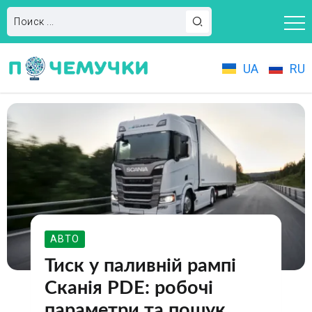
UA
RU
АВТО
Тиск у паливній рампі
Сканія PDE: робочі
параметри та пошук