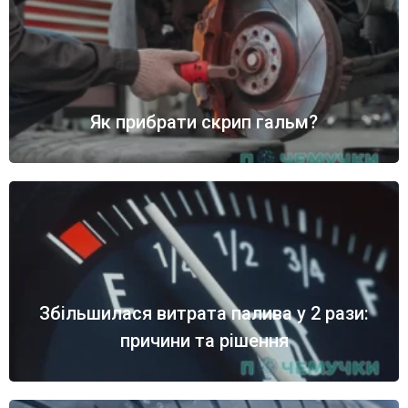
Як прибрати скрип гальм?
Збільшилася витрата палива у 2 рази:
причини та рішення