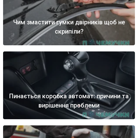
Чим змастити гумки двірників щоб не
скрипіли?
Пинається коробка автомат: причини та
вирішення проблеми