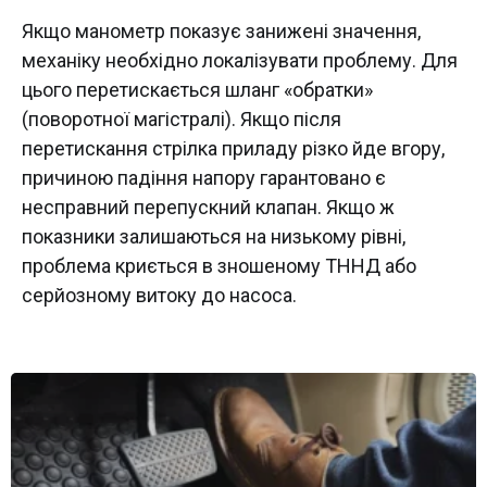
Якщо манометр показує занижені значення,
механіку необхідно локалізувати проблему. Для
цього перетискається шланг «обратки»
(поворотної магістралі). Якщо після
перетискання стрілка приладу різко йде вгору,
причиною падіння напору гарантовано є
несправний перепускний клапан. Якщо ж
показники залишаються на низькому рівні,
проблема криється в зношеному ТННД або
серйозному витоку до насоса.