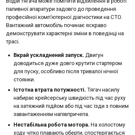
Водій тягача може помітити відхилення в роботі
паливної апаратури задовго до проведення
професійної комп’ютерної діагностики на СТО.
Вантажний автомобіль починає яскраво
демонструвати характерні зміни в поведінці на
трасі.
Вкрай ускладнений запуск.
Двигун
доводиться дуже довго крутити стартером
для пуску, особливо після тривалої нічної
стоянки.
Істотна втрата потужності.
Тягач насилу
набирає крейсерську швидкість під час руху
на затяжний підйом або під час їзди з повним
завантаженням напівпричепа.
Нестабільна робота мотора.
На холостому
ходу чітко плавають оберти, спостерігається