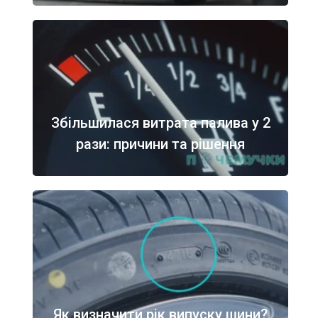
Збільшилася витрата палива у 2
рази: причини та рішення
Як визначити рік випуску шини?