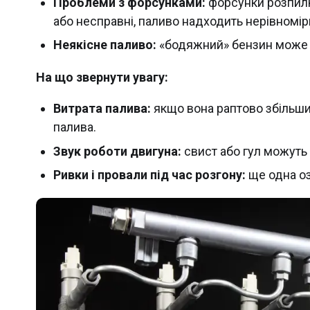
Проблеми з форсунками:
форсунки розпилю
або несправні, паливо надходить нерівномірн
Неякісне паливо:
«бодяжний» бензин може м
На що звернути увагу:
Витрата палива:
якщо вона раптово збільши
палива.
Звук роботи двигуна:
свист або гул можуть 
Ривки і провали під час розгону:
ще одна оз