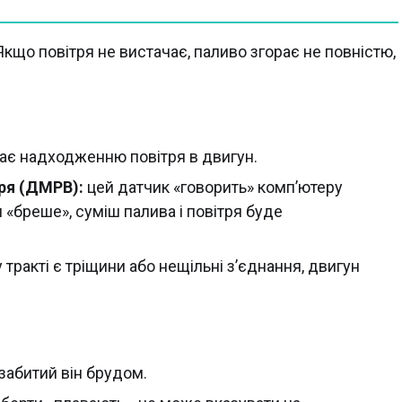
 Якщо повітря не вистачає, паливо згорає не повністю,
є надходженню повітря в двигун.
ря (ДМРВ):
цей датчик «говорить» комп’ютеру
н «бреше», суміш палива і повітря буде
тракті є тріщини або нещільні з’єднання, двигун
 забитий він брудом.