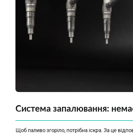
Система запалювання: немає
Щоб паливо згоріло, потрібна іскра. За це відп