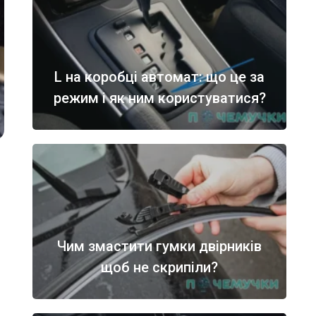
L на коробці автомат: що це за
режим і як ним користуватися?
Чим змастити гумки двірників
щоб не скрипіли?