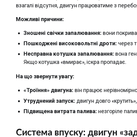
взагалі відсутня, двигун працюватиме з перебо
Можливі причини:
Зношені свічки запалювання:
вони покрива
Пошкоджені високовольтні дроти:
через тр
Несправна котушка запалювання:
вона ген
Якщо котушка «вмирає», іскра пропадає.
На що звернути увагу:
«Троїння» двигуна:
він працює нерівномірно
Утруднений запуск:
двигун довго «крутить»,
Підвищена витрата палива:
незгоріле палив
Система впуску: двигун «за