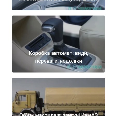
Коробка автомат: види,
переваги, недоліки
Об’єм мастила в двигуні КамАЗ