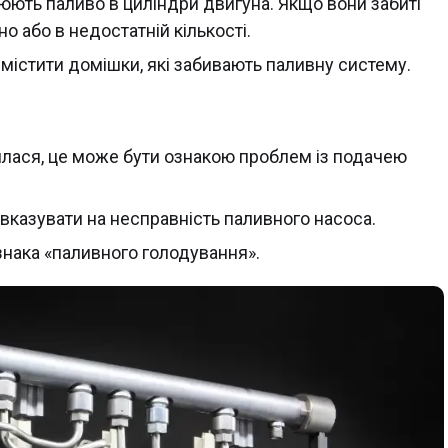
ють паливо в циліндри двигуна. Якщо вони забиті
о або в недостатній кількості.
істити домішки, які забивають паливну систему.
лася, це може бути ознакою проблем із подачею
вказувати на несправність паливного насоса.
нака «паливного голодування».