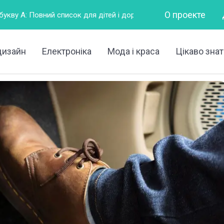
О проекте
ок для дітей і дорослих
Горизонтально – це як?
Що 
дизайн
Електроніка
Мода і краса
Цікаво знат