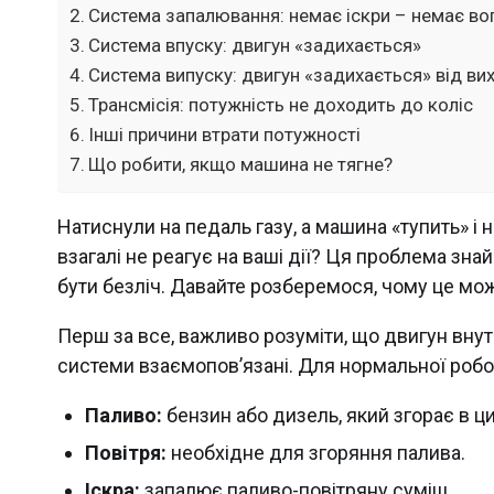
Система запалювання: немає іскри – немає во
Система впуску: двигун «задихається»
Система випуску: двигун «задихається» від вих
Трансмісія: потужність не доходить до коліс
Інші причини втрати потужності
Що робити, якщо машина не тягне?
Натиснули на педаль газу, а машина «тупить» і 
взагалі не реагує на ваші дії? Ця проблема зна
бути безліч. Давайте розберемося, чому це мож
Перш за все, важливо розуміти, що двигун внут
системи взаємопов’язані. Для нормальної робо
Паливо:
бензин або дизель, який згорає в ц
Повітря:
необхідне для згоряння палива.
Іскра:
запалює паливо-повітряну суміш.