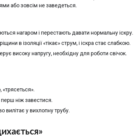
ями або зовсім не заведеться.
ються нагаром і перестають давати нормальну іскру.
іщини в ізоляції «тікає» струм, і іскра стає слабкою.
ерує високу напругу, необхідну для роботи свічок.
, «трясеться».
 перш ніж завестися.
о вилітає у вихлопну трубу.
дихається»