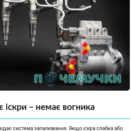
 іскри – немає вогника
овідає система запалювання. Якщо іскра слабка або