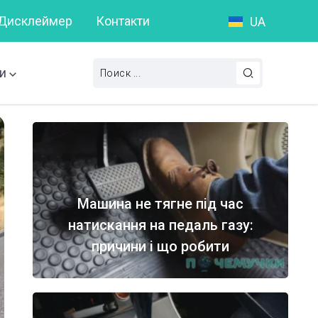
Дисклеймер
Контакти
UA
 таке пунктуаційна помилка?
Слова на букву А: Повний
и
Машина не тягне під час
натискання на педаль газу:
причини і що робити