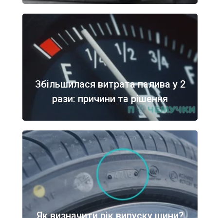
Збільшилася витрата палива у 2
рази: причини та рішення
Як визначити рік випуску шини?