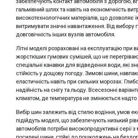
забезпечують контакт автомобіля з дорогою, впл
гальмівний шлях та навіть на економічність ви
високотехнологічних матеріалів, що дозволяє 
витримувати значні навантаження. Від вибору г
довговічність інших вузлів автомобіля.
Літні моделі розраховані на експлуатацію при 
жорсткіших гумових сумішей, що не перегрівают
спеціальні канавки для відведення води, які 
стійкість у дощову погоду. Зимові шини, навпак
еластичність навіть при сильних морозах. Глиб
надійність на снігу та льоду. Всесезонні варіан
кліматом, де температура не змінюється надто 
Вибір шин залежить від стилю водіння, умов екс
підійдуть моделі, що забезпечують низький рів
автомобілів потрібні високопродуктивні серії
посилені шини, стійкі до пошкоджень на бездор