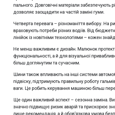
пального. Довговічні матеріали забезпечують р
дозволяє заощадити на частій заміні гуми.
Четверта перевага – різноманіття вибору. На ри
враховують потреби різних водіїв. Від бюджетн
лінійок із новітніми технологіями – кожен зна
Не менш важливим є дизайн. Малюнок протект
функціональності, а й для візуальної привабли
більш доглянутим та сучасним.
Шини також впливають на інші системи автомо
підвіску, підтримують правильну роботу гальмі
ваги. Це робить керування машиною більш пер
Ще один важливий аспект – сезонна заміна. Вик
значно підвищує ризик аварій та прискорює зн
лише рекомендація, а й обов’язкова умова безп