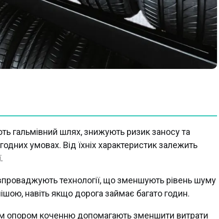
ть гальмівний шлях, знижують ризик заносу та
годних умовах. Від їхніх характеристик залежить
.
 впроваджують технології, що зменшують рівень шуму
нішою, навіть якщо дорога займає багато годин.
ким опором коченню допомагають зменшити витрати