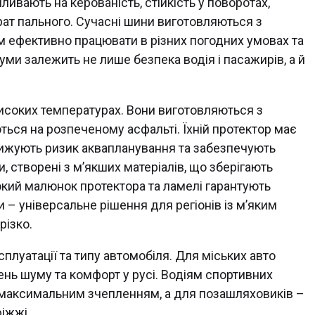
ивають на керованість, стійкість у поворотах,
трат пального. Сучасні шини виготовляються з
їм ефективно працювати в різних погодних умовах та
уми залежить не лише безпека водія і пасажирів, а й
високих температурах. Вони виготовляються з
ься на розпеченому асфальті. Їхній протектор має
знижують ризик аквапланування та забезпечують
и, створені з м’якших матеріалів, що зберігають
окий малюнок протектора та ламелі гарантують
ти – універсальне рішення для регіонів із м’яким
різко.
плуатації та типу автомобіля. Для міських авто
ень шуму та комфорт у русі. Водіям спортивних
 з максимальним зчепленням, а для позашляховиків –
іжжі.