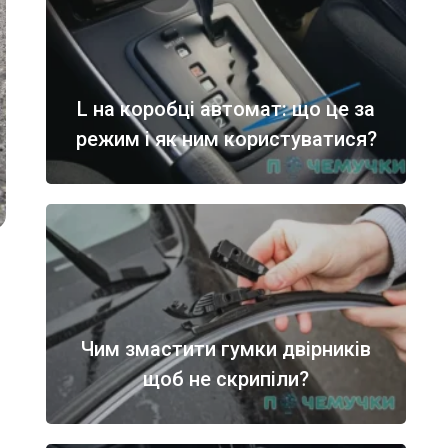
L на коробці автомат: що це за
режим і як ним користуватися?
Чим змастити гумки двірників
щоб не скрипіли?