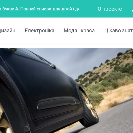
О проекте
сок для дітей і дорослих
Горизонтально – це як?
Що
дизайн
Електроніка
Мода і краса
Цікаво знат