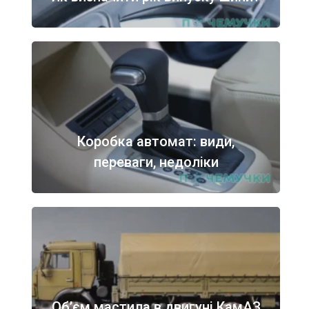
Коробка автомат: види,
переваги, недоліки
Об’єм мастила в двигуні КамАЗ