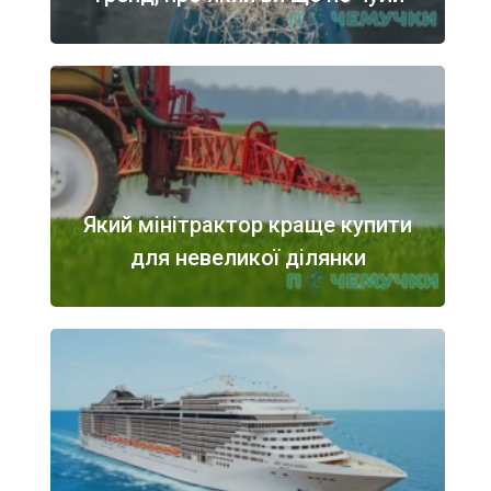
Який мінітрактор краще купити
для невеликої ділянки