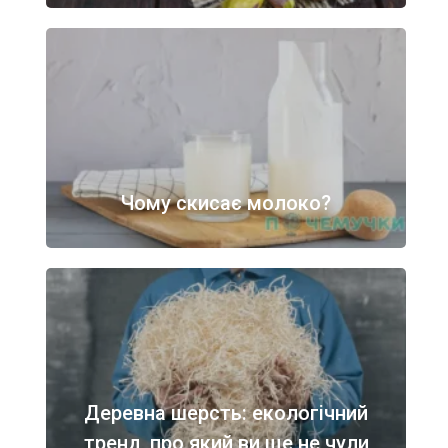
Чому скисає молоко?
Деревна шерсть: екологічний
тренд, про який ви ще не чули