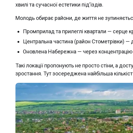
хвилі та сучасної естетики під’їздів.
Молодь обирає райони, де життя не зупиняєтьс
Промприлад та прилеглі квартали — серце кр
Центральна частина (район Стометрівки) — дл
Оновлена Набережна — через концентрацію 
Такі локації пропонують не просто стіни, а дос
зростання. Тут зосереджена найбільша кількіст