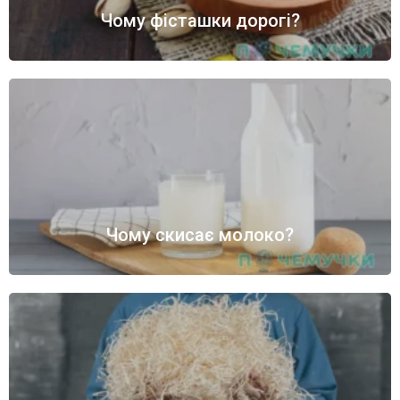
Чому фісташки дорогі?
Чому скисає молоко?