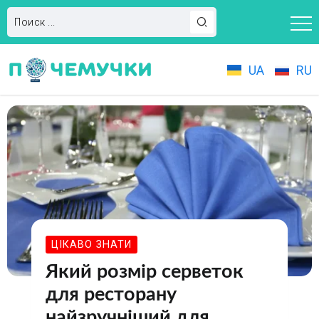
UA
RU
ЦІКАВО ЗНАТИ
Який розмір серветок
для ресторану
найзручніший для