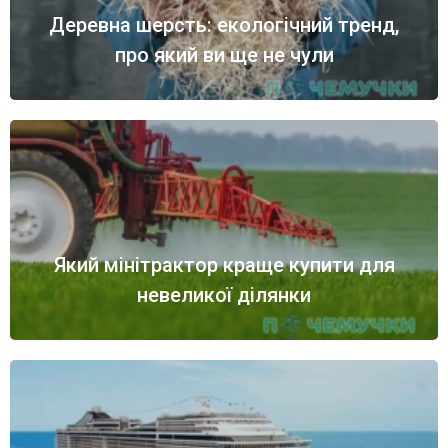
Деревна шерсть: екологічний тренд,
про який ви ще не чули
Який мінітрактор краще купити для
невеликої ділянки