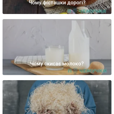
Чому фісташки дорогі?
Чому скисає молоко?