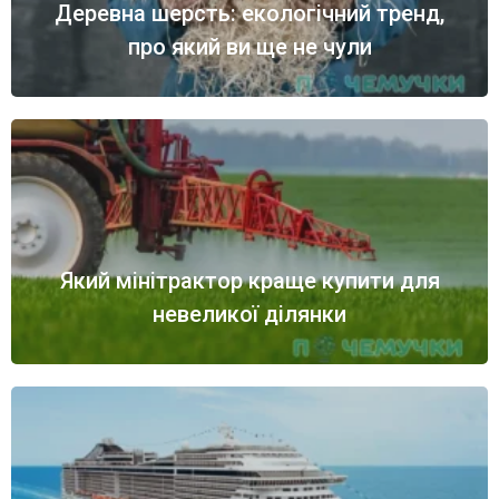
Деревна шерсть: екологічний тренд,
про який ви ще не чули
Який мінітрактор краще купити для
невеликої ділянки