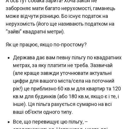
А ось тут собака зарита! Хоча закон не
забороняє мати багато нерухомості, гаманець
може відчути різницю. Бо існує податок на
нерухомість (його ще називають податком на
“зайві” квадратні метри).
Як це працює, якщо по-простому?
Держава дає вам певну пільгу по квадратних
метрах, за яку платити не треба. Зазвичай
(але краще завжди уточнювати актуальні
цифри для вашого міста/села на поточний
рік!) це приблизно 60 кв.м для квартир та 120
кв.м для будинків (або 180 кв.м, якщо є і те, і
інше). Ця пільга рахується сумарно на всі
ваші об’єкти одного типу.
Все, що перевищує цю пільгу, –