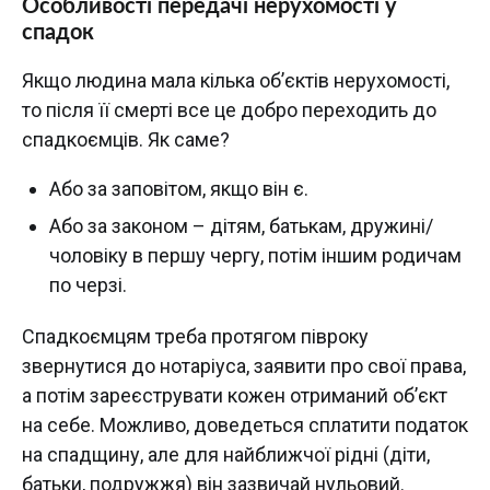
Особливості передачі нерухомості у
спадок
Якщо людина мала кілька об’єктів нерухомості,
то після її смерті все це добро переходить до
спадкоємців. Як саме?
Або за заповітом, якщо він є.
Або за законом – дітям, батькам, дружині/
чоловіку в першу чергу, потім іншим родичам
по черзі.
Спадкоємцям треба протягом півроку
звернутися до нотаріуса, заявити про свої права,
а потім зареєструвати кожен отриманий об’єкт
на себе. Можливо, доведеться сплатити податок
на спадщину, але для найближчої рідні (діти,
батьки, подружжя) він зазвичай нульовий.