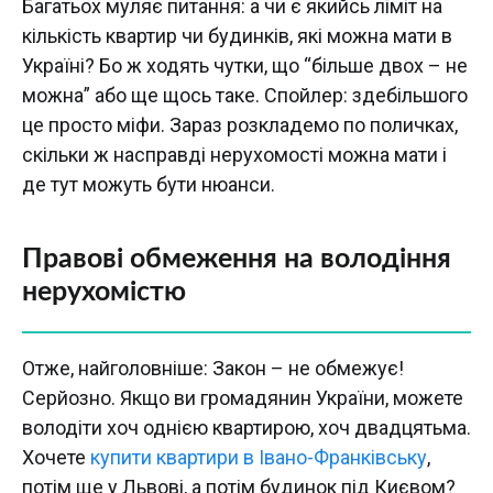
Багатьох муляє питання: а чи є якийсь ліміт на
кількість квартир чи будинків, які можна мати в
Україні? Бо ж ходять чутки, що “більше двох – не
можна” або ще щось таке. Спойлер: здебільшого
це просто міфи. Зараз розкладемо по поличках,
скільки ж насправді нерухомості можна мати і
де тут можуть бути нюанси.
Правові обмеження на володіння
нерухомістю
Отже, найголовніше: Закон – не обмежує!
Серйозно. Якщо ви громадянин України, можете
володіти хоч однією квартирою, хоч двадцятьма.
Хочете
купити квартири в Івано-Франківську
,
потім ще у Львові, а потім будинок під Києвом?