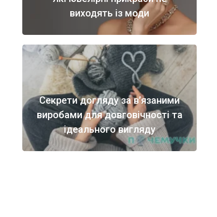
виходять із моди
Секрети догляду за в’язаними
виробами для довговічності та
ідеального вигляду