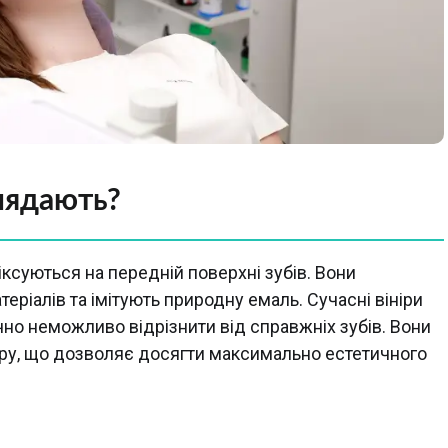
глядають?
 фіксуються на передній поверхні зубів. Вони
еріалів та імітують природну емаль. Сучасні вініри
чно неможливо відрізнити від справжніх зубів. Вони
стуру, що дозволяє досягти максимально естетичного