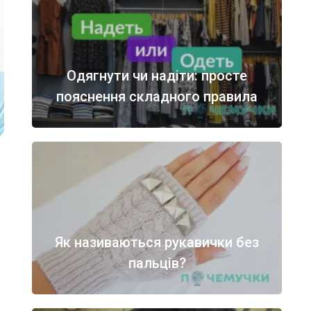
Одягнути чи надіти: просте
пояснення складного правила
Як називаються рукавички без
пальців?