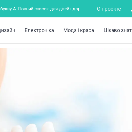
О проекте
 для дітей і дорослих
Горизонтально – це як?
Що та
дизайн
Електроніка
Мода і краса
Цікаво знат