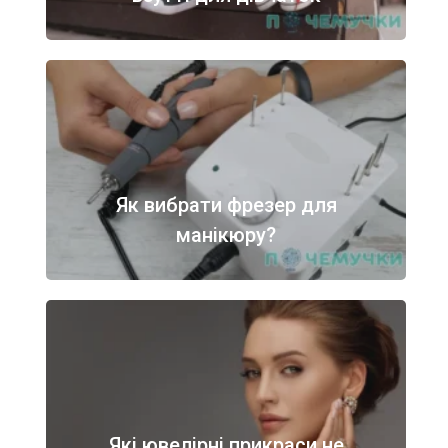
Як вибрати фрезер для
манікюру?
Які ювелірні прикраси не