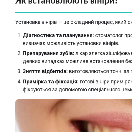
Як встановлюють вініри?
Установка вінірів — це складний процес, який ск
Діагностика та планування:
стоматолог про
визначає можливість установки вінірів.
Препарування зубів:
лікар злегка зішліфовує
деяких випадках можливе встановлення бе
Зняття відбитків:
виготовляються точні зліп
Примірка та фіксація:
готові вініри приміря
фіксуються за допомогою спеціального цем