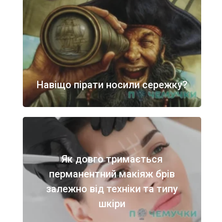
Навіщо пірати носили сережку?
Як довго тримається
перманентний макіяж брів
залежно від техніки та типу
шкіри