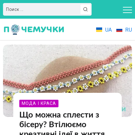
UA
RU
МОДА І КРАСА
Що можна сплести з
бісеру? Втілюємо
креативні ідеї в життя