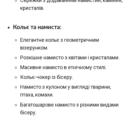
Сережки з додаванням намистин, каміння,
кристалів.
Кольє та намиста:
Елегантне кольє з геометричним
візерунком.
Розкішне намисто з квітами і кристалами.
Масивне намисто в етнічному стилі.
Кольє-чокер із бісеру.
Намисто з кулоном у вигляді тварини,
птаха, комахи.
Багатошарове намисто з різними видами
бісеру.