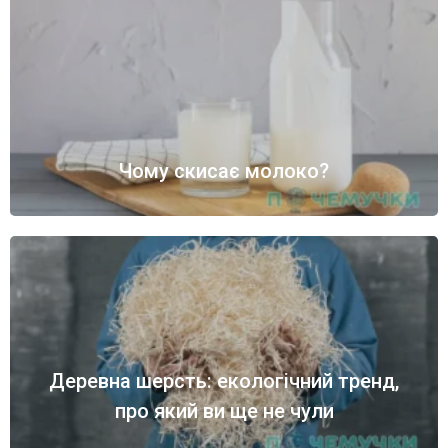
Чому скисає молоко?
Деревна шерсть: екологічний тренд,
про який ви ще не чули