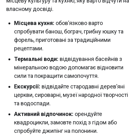
місцеву культуру та кухню, яку варто відчути на
власному досвіді.
Місцева кухня:
обов’язково варто
спробувати банош, бограч, грибну юшку та
форель, приготовані за традиційними
рецептами.
Термальні води:
відвідування басейнів з
мінеральною водою допомагає відновити
сили та покращити самопочуття.
Екскурсії:
відвідайте стародавні дерев’яні
церкви, сироварні, музеї народної творчості
та водоспади.
Активний відпочинок:
орендуйте
квадроцикли, замовте похід з гідом або
спробуйте джипінг на полонини.