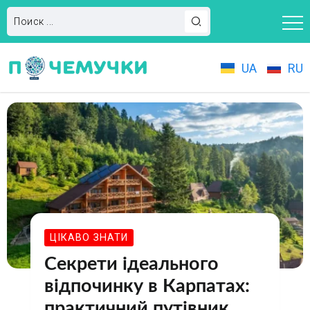
UA
RU
ЦІКАВО ЗНАТИ
Секрети ідеального
відпочинку в Карпатах:
практичний путівник