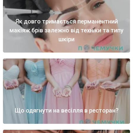
Як довго тримається перманентний
макіяж брів залежно від техніки та типу
шкіри
Що одягнути на весілля в ресторан?