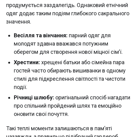
продумується заздалегідь. Однаковий етнічний
одяг додає таким подіям глибокого сакрального
значення.
Весілля та вінчання:
парний одяг для
молодят здавна вважався потужним
оберегом для створення нової міцної сім’ї.
Хрестини:
хрещені батьки або сімейна пара
гостей часто обирають вишиванки в одному
стилі для підкреслення світлості та чистоти
події.
Річниці шлюбу:
оригінальний спосіб нагадати
про спільний пройдений шлях та емоційно
оновити свої почуття.
Такі теплі моменти залишаються в пам’яті
назавжди, а правильно підібраний гардероб