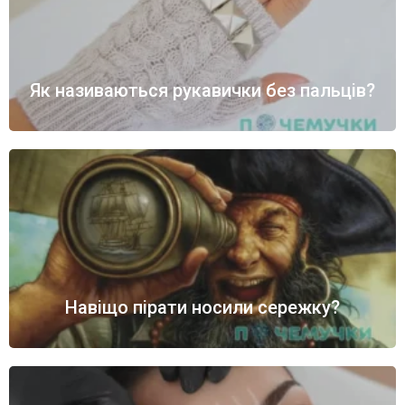
Як називаються рукавички без пальців?
Навіщо пірати носили сережку?