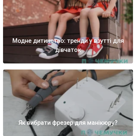
Модне дитинство: тренди у взутті для
дівчаток
Як вибрати фрезер для манікюру?