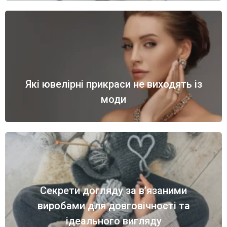
Які ювелірні прикраси не виходять із
моди
Секрети догляду за в’язаними
виробами для довговічності та
ідеального вигляду