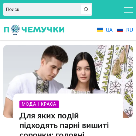
UA
RU
МОДА І КРАСА
Для яких подій
підходять парні вишиті
сорочки: головні