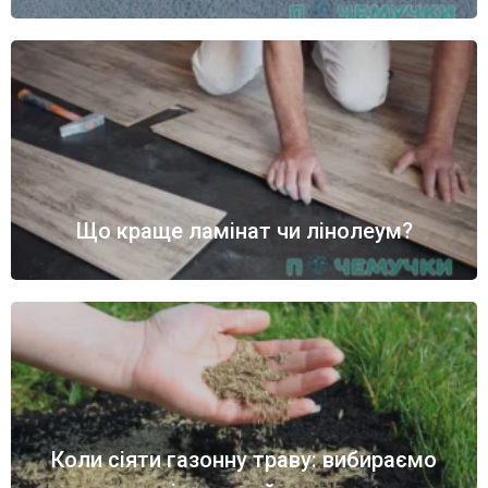
Що краще ламінат чи лінолеум?
Коли сіяти газонну траву: вибираємо