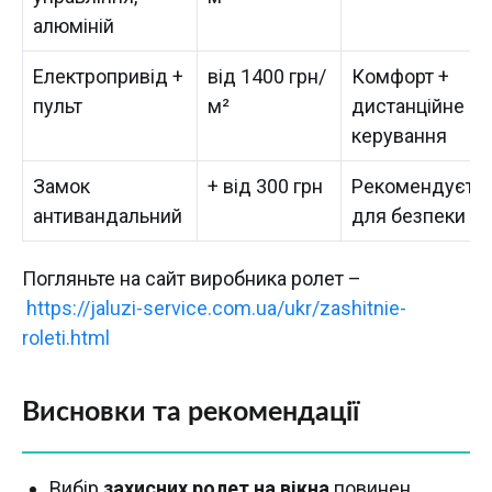
алюміній
Електропривід +
від 1400 грн/
Комфорт +
пульт
м²
дистанційне
керування
Замок
+ від 300 грн
Рекомендуєть
антивандальний
для безпеки
Погляньте на сайт виробника ролет –
https://jaluzi-service.com.ua/ukr/zashitnie-
roleti.html
Висновки та рекомендації
Вибір
захисних ролет на вікна
повинен