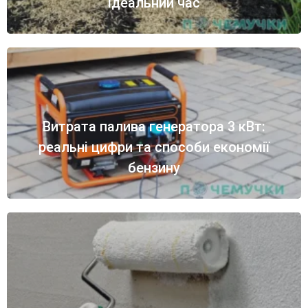
ідеальний час
Витрата палива генератора 3 кВт:
реальні цифри та способи економії
бензину