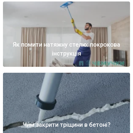
Як помити натяжну стелю: покрокова
інструкція
Чим закрити тріщини в бетоні?