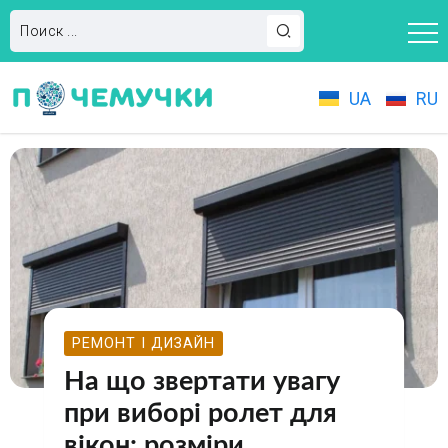
UA
RU
РЕМОНТ І ДИЗАЙН
На що звертати увагу
при виборі ролет для
вікон: розміри,