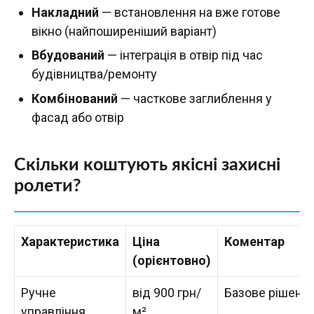
Накладний
— встановлення на вже готове
вікно (найпоширеніший варіант)
Вбудований
— інтеграція в отвір під час
будівництва/ремонту
Комбінований
— часткове заглиблення у
фасад або отвір
Скільки коштують якісні захисні
ролети?
Характеристика
Ціна
Коментар
(орієнтовно)
Ручне
від 900 грн/
Базове рішенн
управління,
м²