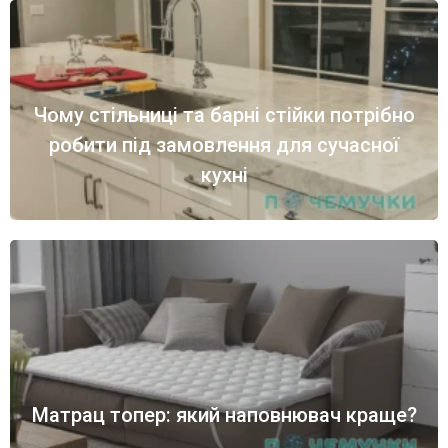
Чому стільниці та барні стійки потрібно
робити під замовлення для сучасної
кухні
Матрац топер: який наповнювач краще?