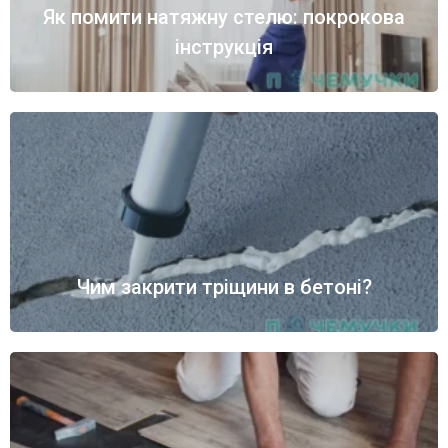
Як помити натяжну стелю: покрокова
інструкція
Чим закрити тріщини в бетоні?