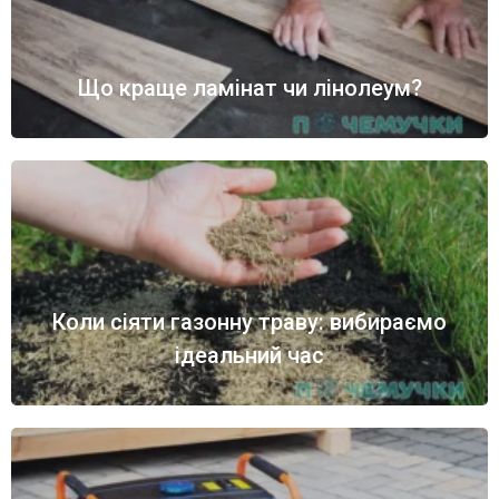
Що краще ламінат чи лінолеум?
Коли сіяти газонну траву: вибираємо
ідеальний час