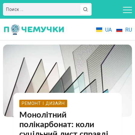
UA
RU
РЕМОНТ І ДИЗАЙН
Монолітний
полікарбонат: коли
суцільний лист справді