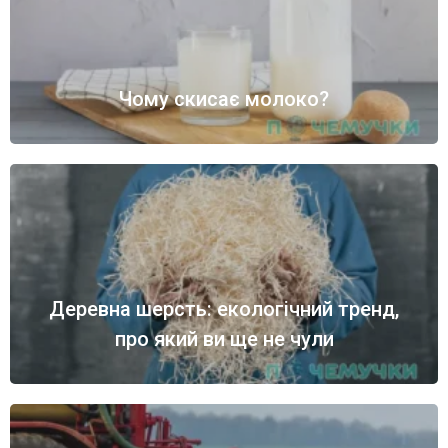
Чому скисає молоко?
Деревна шерсть: екологічний тренд,
про який ви ще не чули