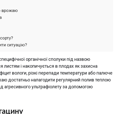
го врожаю
в
 сорту?
ити ситуацію?
 специфічної органічної сполуки під назвою
я листям і накопичується в плодах як захисна
ефіцит вологи, різкі перепади температури або палюче
ожаю достатньо налагодити регулярний полив теплою
від агресивного ультрафіолету за допомогою
тацину