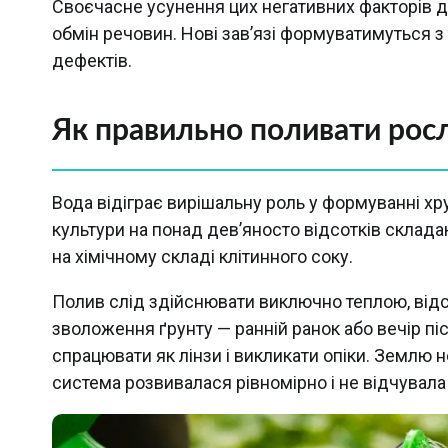
Своєчасне усунення цих негативних факторів
обмін речовин. Нові зав’язі формуватимуться
дефектів.
Як правильно поливати рос
Вода відіграє вирішальну роль у формуванні хру
культури на понад дев’яносто відсотків склада
на хімічному складі клітинного соку.
Полив слід здійснювати виключно теплою, відс
зволоження ґрунту — ранній ранок або вечір піс
спрацювати як лінзи і викликати опіки. Землю
система розвивалася рівномірно і не відчувал