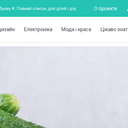
О проекте
я дітей і дорослих
Горизонтально – це як?
Що таке 
дизайн
Електроніка
Мода і краса
Цікаво знат