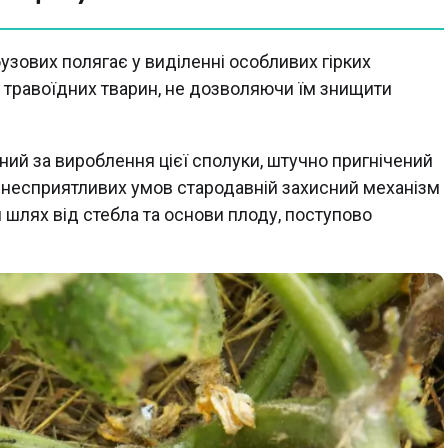
узових полягає у виділенні особливих гірких
є травоїдних тварин, не дозволяючи їм знищити
ьний за вироблення цієї сполуки, штучно пригнічений
 несприятливих умов стародавній захисний механізм
й шлях від стебла та основи плоду, поступово