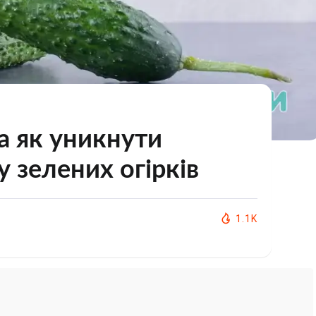
та як уникнути
 зелених огірків
1.1K