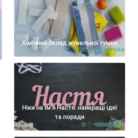
Хімічний склад жувальної гумки
Ніки на ім’я Настя: найкращі ідеї
та поради