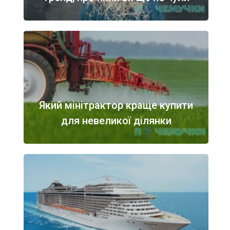
Який мінітрактор краще купити
для невеликої ділянки