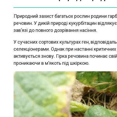
Природний захист багатьох рослин родини гарб
речовин. У дикій природі кукурбітацин відляку
зав’язі до повного дозрівання насіння.
У сучасних сортових культурах ген, відповідал
селекціонерами. Однак при настанні критичних
активується знову. Гірка речовина починає сві
проникаючи в м’якоть під шкіркою.