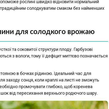
 допоможе рослині швидко відновити нормальний
 з традиційним солодкуватим смаком без найменших
лини для солодкого врожаю
сткої та соковитої структури плоду. Гарбузові
ються з вологи, тому її дефіцит миттєво позначається
тояною в бочках рідиною. Ідеальний час для
ля заходу сонця, коли краплі на листі не зможуть
 необхідно промочувати глибоко, щоб коренева
а шок від пересихання верхнього родючого шару.