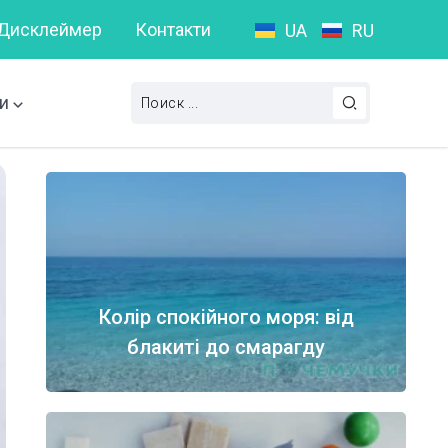
Дисклеймер
Контакти
UA
RU
пунктуаційна помилка?
Слова на букву А: Повний списо
и
Колір спокійного моря: від
блакиті до смарагду