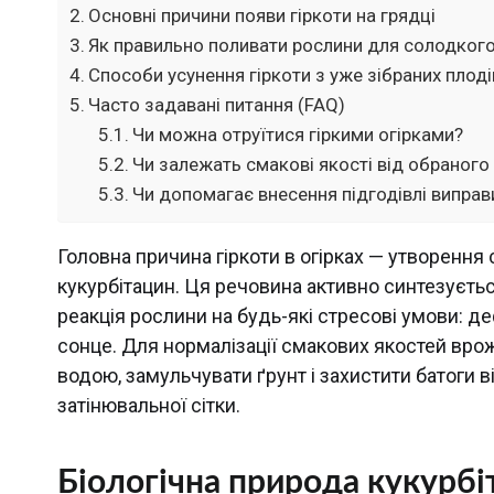
Основні причини появи гіркоти на грядці
Як правильно поливати рослини для солодко
Способи усунення гіркоти з уже зібраних плоді
Часто задавані питання (FAQ)
Чи можна отруїтися гіркими огірками?
Чи залежать смакові якості від обраного
Чи допомагає внесення підгодівлі виправ
Головна причина гіркоти в огірках — утворення
кукурбітацин. Ця речовина активно синтезуєтьс
реакція рослини на будь-які стресові умови: д
сонце. Для нормалізації смакових якостей вр
водою, замульчувати ґрунт і захистити батоги 
затінювальної сітки.
Біологічна природа кукурбі