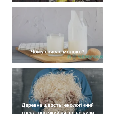
Чому скисає молоко?
Деревна шерсть: екологічний
тренд, про який ви ще не чули