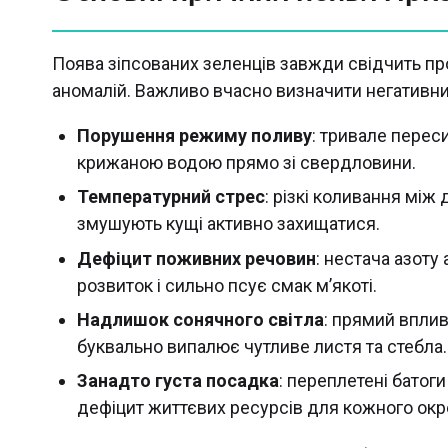
Поява зіпсованих зеленців завжди свідчить про
аномалій. Важливо вчасно визначити негативни
Порушення режиму поливу
: тривале пере
крижаною водою прямо зі свердловини.
Температурний стрес
: різкі коливання мі
змушують кущі активно захищатися.
Дефіцит поживних речовин
: нестача азоту
розвиток і сильно псує смак м’якоті.
Надлишок сонячного світла
: прямий вплив
буквально випалює чутливе листя та стебла.
Занадто густа посадка
: переплетені батог
дефіцит життєвих ресурсів для кожного окр