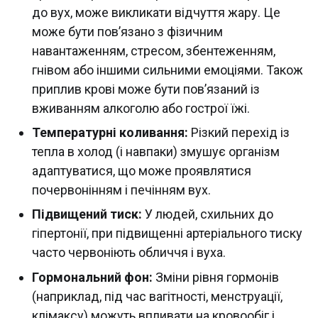
до вух, може викликати відчуття жару. Це
може бути пов’язано з фізичним
навантаженням, стресом, збентеженням,
гнівом або іншими сильними емоціями. Також
приплив крові може бути пов’язаний із
вживанням алкоголю або гострої їжі.
Температурні коливання:
Різкий перехід із
тепла в холод (і навпаки) змушує організм
адаптуватися, що може проявлятися
почервонінням і печінням вух.
Підвищений тиск:
У людей, схильних до
гіпертонії, при підвищенні артеріального тиску
часто червоніють обличчя і вуха.
Гормональний фон:
Зміни рівня гормонів
(наприклад, під час вагітності, менструації,
клімаксу) можуть впливати на кровообіг і