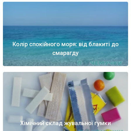
Колір спокійного моря: від блакиті до
смарагду
Хімічний склад жувальної гумки