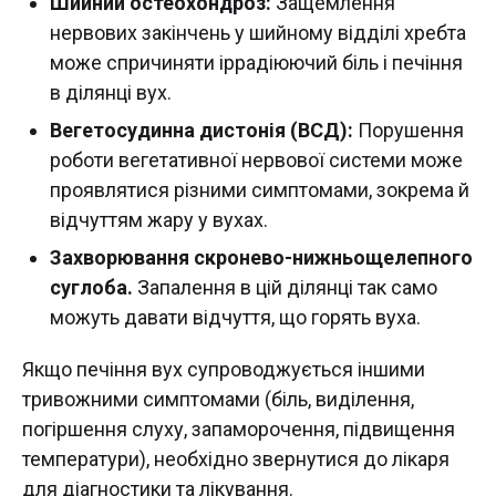
Шийний остеохондроз:
Защемлення
нервових закінчень у шийному відділі хребта
може спричиняти іррадіюючий біль і печіння
в ділянці вух.
Вегетосудинна дистонія (ВСД):
Порушення
роботи вегетативної нервової системи може
проявлятися різними симптомами, зокрема й
відчуттям жару у вухах.
Захворювання скронево-нижньощелепного
суглоба.
Запалення в цій ділянці так само
можуть давати відчуття, що горять вуха.
Якщо печіння вух супроводжується іншими
тривожними симптомами (біль, виділення,
погіршення слуху, запаморочення, підвищення
температури), необхідно звернутися до лікаря
для діагностики та лікування.