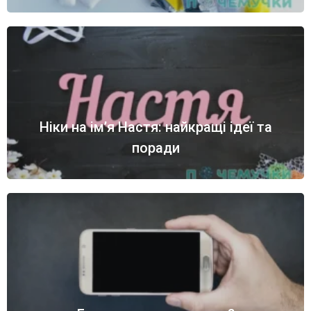
Ніки на ім’я Настя: найкращі ідеї та
поради