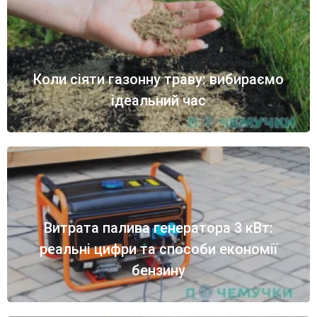
Коли сіяти газонну траву: вибираємо
ідеальний час
Витрата палива генератора 3 кВт:
реальні цифри та способи економії
бензину