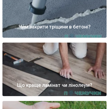
Чим закрити тріщини в бетоні?
Що краще ламінат чи лінолеум?