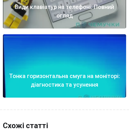
Види клавіатур на телефоні: Повний
огляд
Тонка горизонтальна смуга на моніторі:
діагностика та усунення
Схожі статті