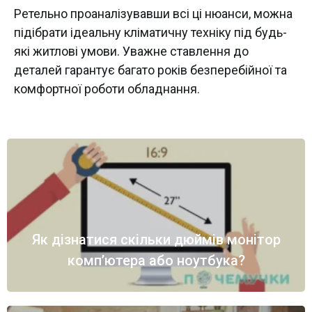
Ретельно проаналізувавши всі ці нюанси, можна
підібрати ідеальну кліматичну техніку під будь-
які житлові умови. Уважне ставлення до
деталей гарантує багато років безперебійної та
комфортної роботи обладнання.
Як дізнатися скільки дюймів монітор
комп’ютера або ноутбука?