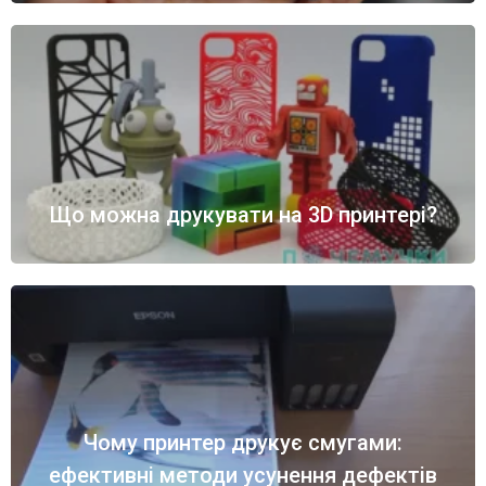
Що можна друкувати на 3D принтері?
Чому принтер друкує смугами:
ефективні методи усунення дефектів