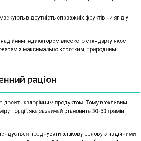
кі маскують відсутність справжніх фруктів чи ягід у
є надійним індикатором високого стандарту якості
товарам з максимально коротким, природним і
енний раціон
ці є досить калорійним продуктом. Тому важливим
у порції, яка зазвичай становить 30-50 грамів
мендується поєднувати злакову основу з надійними