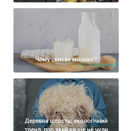
Чому скисає молоко?
Деревна шерсть: екологічний
тренд, про який ви ще не чули