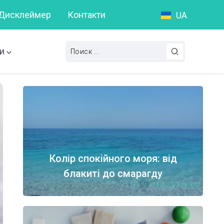
Дисклеймер
Контакти
UA
Що таке пунктуаційна помилка?
Слова на букву А: По
и
Колір спокійного моря: від
блакиті до смарагду