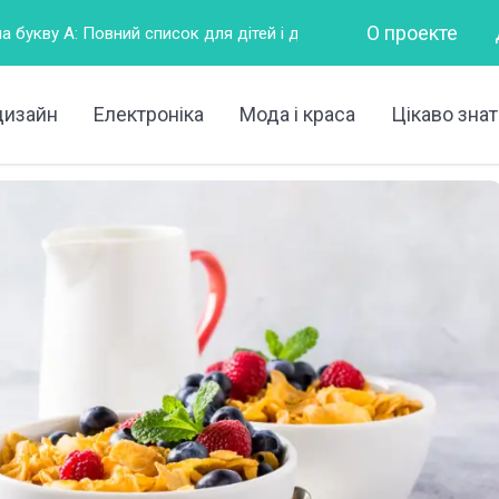
О проекте
 список для дітей і дорослих
Горизонтально – це як?
дизайн
Електроніка
Мода і краса
Цікаво знат