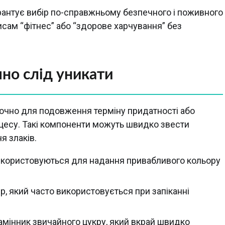
арантує вибір по-справжньому безпечного і поживного
исам “фітнес” або “здорове харчування” без
но слід уникати
лючно для подовження терміну придатності або
есу. Такі компоненти можуть швидко звести
я злаків.
 використовуються для надання привабливого кольору
, який часто використовується при запіканні
замінник звичайного цукру, який вкрай швидко