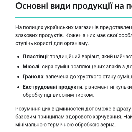
Основні види продукції на 
На полицях українських магазинів представле
злакових продуктів. Кожен з них має свої особ
ступінь користі для організму.
Пластівці
: традиційний варіант, який найча
Мюслі
: сира суміш розплющених злаків з до
Гранола
: запечена до хрусткого стану суміш
Екструдовані продукти
: різноманітні кульк
обробку під високим тиском.
Розуміння цих відмінностей допоможе відразу в
базовим принципам здорового харчування. Най
мінімальною термічною обробкою зерна.