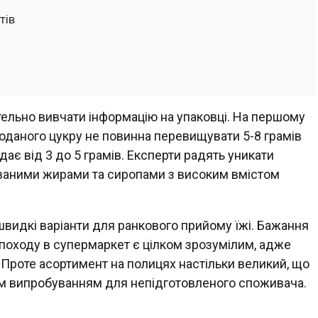
тів
етельно вивчати інформацію на упаковці. На першому
ь доданого цукру не повинна перевищувати 5-8 грамів
дає від 3 до 5 грамів. Експерти радять уникати
ованими жирами та сиропами з високим вмістом
видкі варіанти для ранкового прийому їжі. Бажання
 походу в супермаркет є цілком зрозумілим, адже
 Проте асортимент на полицях настільки великий, що
ім випробуванням для непідготовленого споживача.