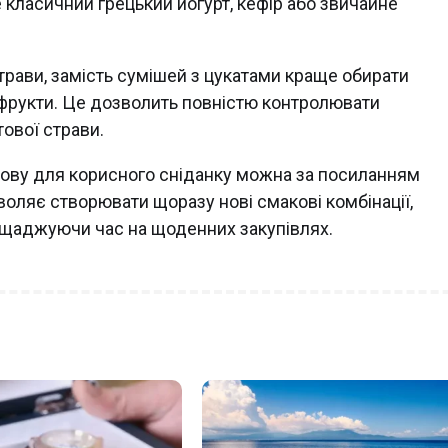
класичний грецький йогурт, кефір або звичайне
трави, замість сумішей з цукатами краще обирати
о фрукти. Це дозволить повністю контролювати
тової страви.
ову для корисного сніданку можна за посиланням
дозволяє створювати щоразу нові смакові комбінації,
ощаджуючи час на щоденних закупівлях.