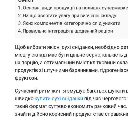
Основні види продукції на полицях супермарке
На що звертати увагу при вивченні складу
Яких компонентів категорично слід уникати
Правильна інтеграція в щоденний раціон
Щоб вибрати якісні сухі сніданки, необхідно р
місці у складі має бути цільне зерно, кількіст
на порцію, а оптимальний вміст клітковини скла
продуктів зі штучними барвниками, гідрогеніз
фруктози.
Сучасний ритм життя змушує багатьох шукати ш
швидко
купити сухі сніданки
під час чергового
такий формат суттєво економить ранковий час.
знайти дійсно корисний продукт стає справжн