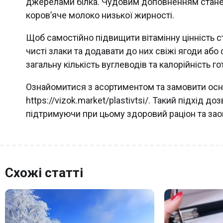
джерелами білка. Чудовим доповненням стане 
коров’яче молоко низької жирності.
Щоб самостійно підвищити вітамінну цінність с
чисті злаки та додавати до них свіжі ягоди аб
загальну кількість вуглеводів та калорійність го
Ознайомитися з асортиментом та замовити осн
https://vizok.market/plastivtsi/. Такий підхід 
підтримуючи при цьому здоровий раціон та за
Схожі статті