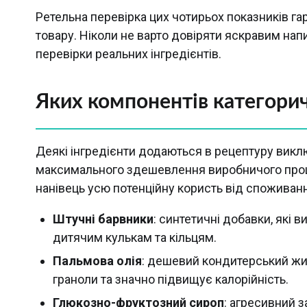
Ретельна перевірка цих чотирьох показників г
товару. Ніколи не варто довіряти яскравим нап
перевірки реальних інгредієнтів.
Яких компонентів категорич
Деякі інгредієнти додаються в рецептуру вик
максимального здешевлення виробничого проц
нанівець усю потенційну користь від споживанн
Штучні барвники
: синтетичні добавки, які
дитячим кулькам та кільцям.
Пальмова олія
: дешевий кондитерський жир
граноли та значно підвищує калорійність.
Глюкозно-фруктозний сироп
: агресивний 