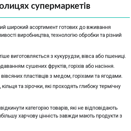
полицях супермаркетів
ний широкий асортимент готових до вживання
ливості виробництва, технологію обробки та різний
стіше виготовляється з кукурудзи, вівса або пшениці.
даванням сушених фруктів, горіхів або насіння.
 вівсяних пластівців з медом, горіхами та ягодами.
и, кільця та зірочки, які проходять глибоку термічну
ідкинути категорію товарів, які не відповідають
більшу харчову цінність завжди мають продукти з