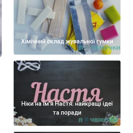
Хімічний склад жувальної гумки
Ніки на ім’я Настя: найкращі ідеї
та поради