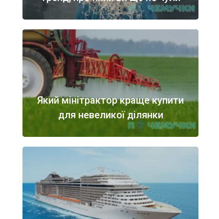
Який мінітрактор краще купити
для невеликої ділянки