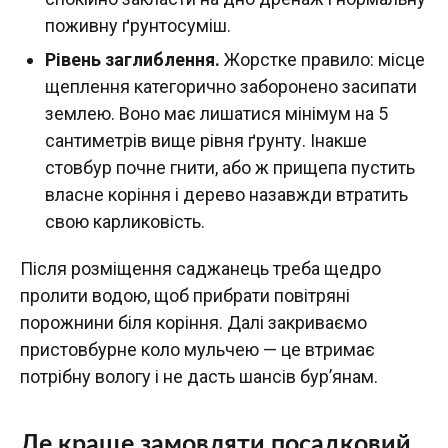
поживну ґрунтосуміш.
Рівень заглиблення.
Жорстке правило: місце
щеплення категорично заборонено засипати
землею. Воно має лишатися мінімум на 5
сантиметрів вище рівня ґрунту. Інакше
стовбур почне гнити, або ж прищепа пустить
власне коріння і дерево назавжди втратить
свою карликовість.
Після розміщення саджанець треба щедро
пролити водою, щоб прибрати повітряні
порожнини біля коріння. Далі закриваємо
пристовбурне коло мульчею — це втримає
потрібну вологу і не дасть шансів бур’янам.
Де краще замовляти посадковий