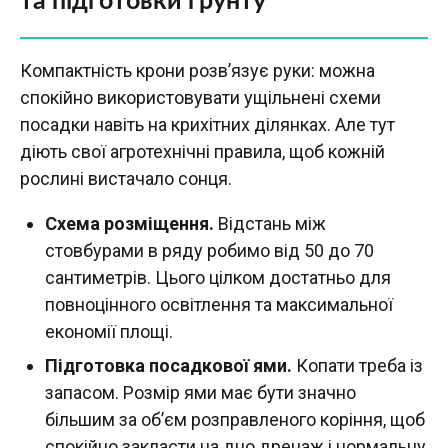
та підготовки ґрунту
Компактність крони розв’язує руки: можна
спокійно використовувати ущільнені схеми
посадки навіть на крихітних ділянках. Але тут
діють свої агротехнічні правила, щоб кожній
рослині вистачало сонця.
Схема розміщення.
Відстань між
стовбурами в ряду робимо від 50 до 70
сантиметрів. Цього цілком достатньо для
повноцінного освітлення та максимальної
економії площі.
Підготовка посадкової ями.
Копати треба із
запасом. Розмір ями має бути значно
більшим за об’єм розправленого коріння, щоб
спокійно закласти на дно дренаж і нормальну