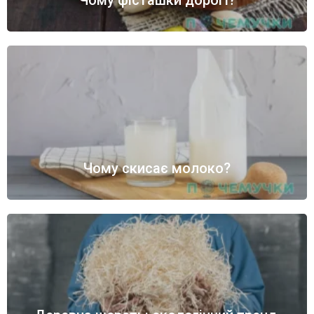
Чому скисає молоко?