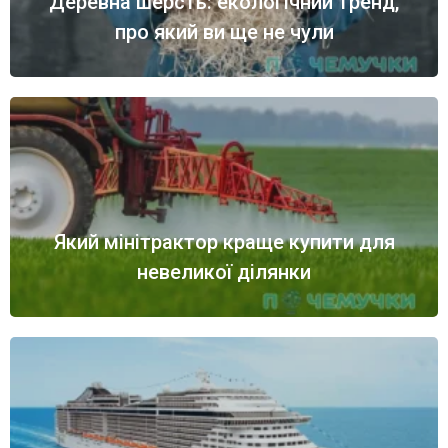
Деревна шерсть: екологічний тренд,
про який ви ще не чули
Який мінітрактор краще купити для
невеликої ділянки