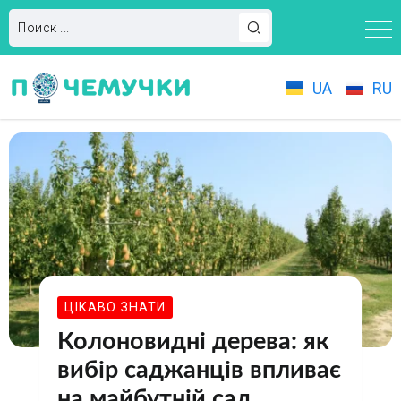
UA
RU
ЦІКАВО ЗНАТИ
Колоновидні дерева: як
вибір саджанців впливає
на майбутній сад