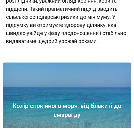
розплідники, уважний огляд коріння, кори та
підщепи. Такий прагматичний підхід зводить
сільськогосподарські ризики до мінімуму. У
підсумку ви отримуєте здорову ділянку, яка
швидко увійде у фазу плодоношення і стабільно
видаватиме щедрий урожай роками.
Колір спокійного моря: від блакиті до
смарагду