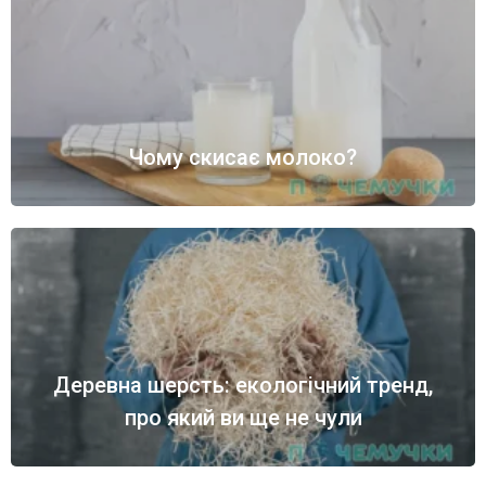
Чому скисає молоко?
Деревна шерсть: екологічний тренд,
про який ви ще не чули