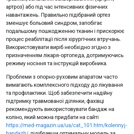
артроз) або під час інтенсивних фізичних
навантажень. Правильно підібраний ортез
зменшує больовий синдром, запобігає
подальшому пошкодженню тканин і прискорює
процес реабілітації після хірургічних втручань.
Використовувати виріб необхідно згідно з
призначенням лікаря-ортопеда, дотримуючись
режиму носіння та інструкцій виробника.
Проблеми з опорно-руховим апаратом часто
вимагають комплексного підходу до лікування
та профілактики. Щоб забезпечити надійну
підтримку травмованої ділянки, фахівці
рекомендують використовувати бандаж на
коліно, який можна придбати на сайті
https://med-magazin.ua/ua/cat_101.htm/kolennyj-
bandazh/
, підібравши оптимальну модель за