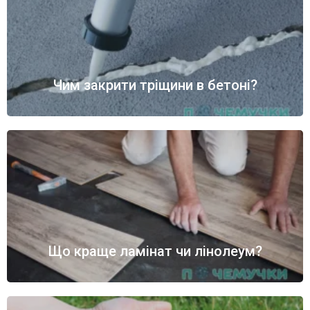
Чим закрити тріщини в бетоні?
Що краще ламінат чи лінолеум?