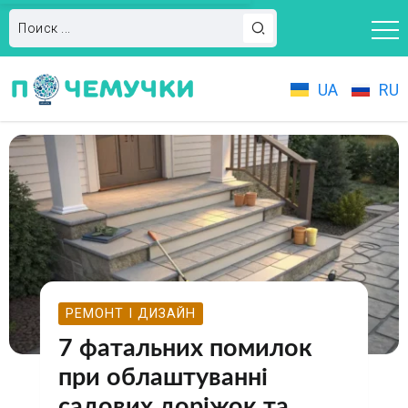
UA
RU
РЕМОНТ І ДИЗАЙН
7 фатальних помилок
при облаштуванні
садових доріжок та