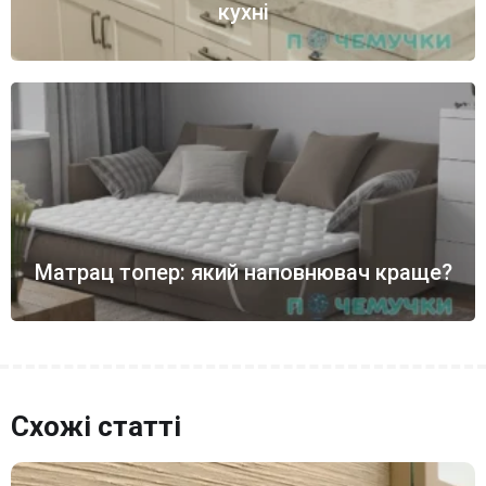
кухні
Матрац топер: який наповнювач краще?
Схожі статті