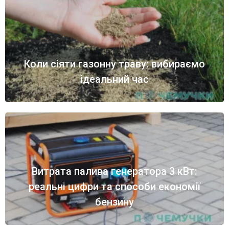
Коли сіяти газонну траву: вибираємо
ідеальний час
Витрата палива генератора 3 кВт:
реальні цифри та способи економії
бензину