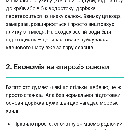
мінімального ухилу (хоча б 2 градуси) від центру
до країв або в бік водостоку, доріжка
перетвориться на низку калюж. Взимку ця вода
замерзає, розширюється і просто виштовхує
плитку з її місця. На сходах застій води біля
підсходинок — це гарантоване руйнування
клейового шару вже за пару сезонів.
2. Економія на «пирозі» основи
Багато хто думає: «навіщо стільки щебеню, це ж
просто стежка». Але без нормальної підготовки
основи доріжка дуже швидко нагадає морські
хвилі.
Правило просте: спочатку знімаємо родючий