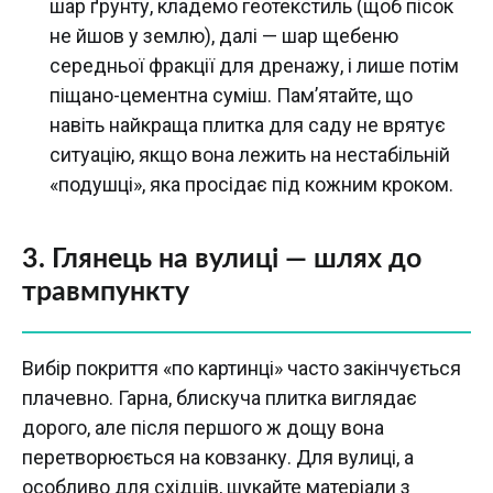
шар ґрунту, кладемо геотекстиль (щоб пісок
не йшов у землю), далі — шар щебеню
середньої фракції для дренажу, і лише потім
піщано-цементна суміш. Пам’ятайте, що
навіть найкраща плитка для саду не врятує
ситуацію, якщо вона лежить на нестабільній
«подушці», яка просідає під кожним кроком.
3. Глянець на вулиці — шлях до
травмпункту
Вибір покриття «по картинці» часто закінчується
плачевно. Гарна, блискуча плитка виглядає
дорого, але після першого ж дощу вона
перетворюється на ковзанку. Для вулиці, а
особливо для східців, шукайте матеріали з