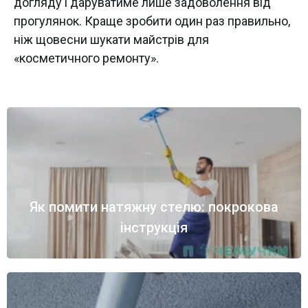
догляду і даруватиме лише задоволення від
прогулянок. Краще зробити один раз правильно,
ніж щовесни шукати майстрів для
«косметичного ремонту».
Як помити натяжну стелю: покрокова
інструкція